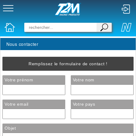
Nous contacter
Remplissez le formulaire de contact !
Votre prénom
Votre nom
Votre email
Votre pays
Objet