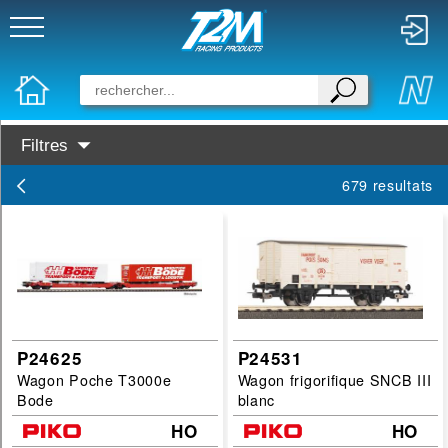
Filtres
Disponibilité :
679 resultats
En Stock
Prochainement dispo
Marques :
PIKO
Busch
P24625
P24531
Wagon Poche T3000e
Wagon frigorifique SNCB III
Categories :
Bode
blanc
wagon
HO
HO