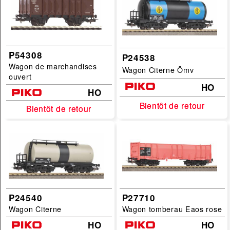
P54308
P24538
Wagon de marchandises
Wagon Citerne Ömv
ouvert
HO
HO
Bientôt de retour
Bientôt de retour
Bientôt de retour
Bientôt de retour
P24540
P27710
Wagon Citerne
Wagon tomberau Eaos rose
HO
HO