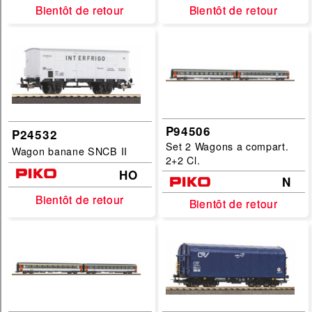
Echelles :
Bientôt de retour
Bientôt de retour
Bientôt de retour
Bientôt de retour
G
HO
HOe
HOf
P94506
P24532
N
Set 2 Wagons a compart.
Wagon banane SNCB II
TT
2+2 Cl.
HO
N
filtrer
Bientôt de retour
Bientôt de retour
Bientôt de retour
Bientôt de retour