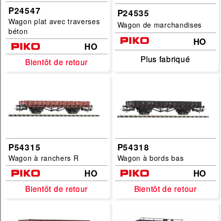
P24547
P24535
Wagon plat avec traverses
Wagon de marchandises
béton
HO
HO
Plus fabriqué
Plus fabriqué
Bientôt de retour
Bientôt de retour
P54315
P54318
Wagon à ranchers R
Wagon à bords bas
HO
HO
Bientôt de retour
Bientôt de retour
Bientôt de retour
Bientôt de retour