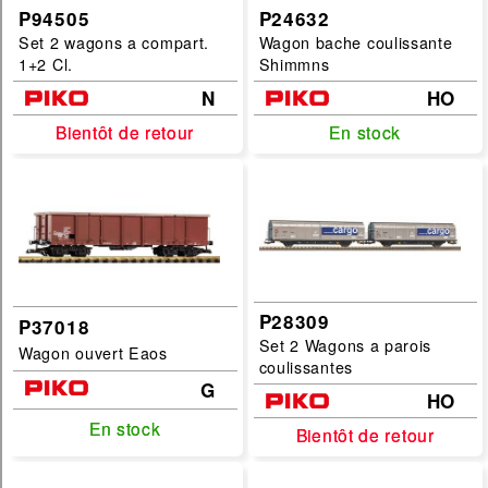
P94505
P24632
Set 2 wagons a compart.
Wagon bache coulissante
1+2 Cl.
Shimmns
N
HO
Bientôt de retour
Bientôt de retour
En stock
En stock
P28309
P37018
Set 2 Wagons a parois
Wagon ouvert Eaos
coulissantes
G
HO
En stock
En stock
Bientôt de retour
Bientôt de retour