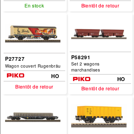
En stock
En stock
Bientôt de retour
Bientôt de retour
P58291
P27727
Set 2 wagons
Wagon couvert Rugenbräu
marchandises
HO
HO
Bientôt de retour
Bientôt de retour
Bientôt de retour
Bientôt de retour