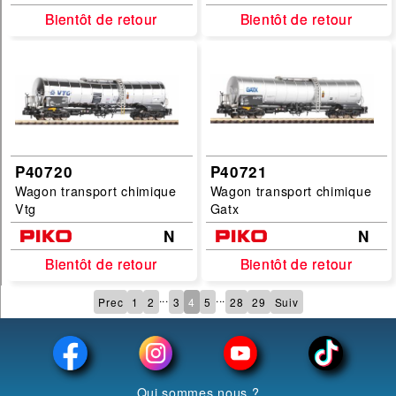
Bientôt de retour
Bientôt de retour
Bientôt de retour
Bientôt de retour
P40720
P40721
Wagon transport chimique
Wagon transport chimique
Vtg
Gatx
N
N
Bientôt de retour
Bientôt de retour
Bientôt de retour
Bientôt de retour
...
...
Prec
1
2
3
4
5
28
29
Suiv
Qui sommes nous ?