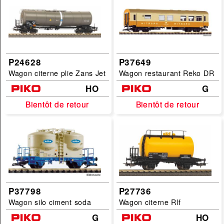
P24628
P37649
Wagon citerne plie Zans Jet
Wagon restaurant Reko DR
HO
G
Bientôt de retour
Bientôt de retour
Bientôt de retour
Bientôt de retour
P37798
P27736
Wagon silo ciment soda
Wagon citerne Rlf
G
HO