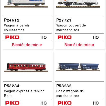
P24612
P27721
Wagon à parois
Wagon couvert de
coulissantes
marchandises
HO
HO
Bientôt de retour
Bientôt de retour
Bientôt de retour
Bientôt de retour
P53284
P58282
Wagon express à tablier
Set 2 wagons de
Balm
marchandises
HO
HO