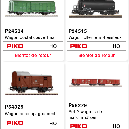
P24504
P24515
Wagon postal couvert aa
Wagon-citerne à 4 essieux
HO
HO
Bientôt de retour
Bientôt de retour
Bientôt de retour
Bientôt de retour
P58279
P54329
Set 2 wagons de
Wagon accompagnement
marchandises
HO
HO