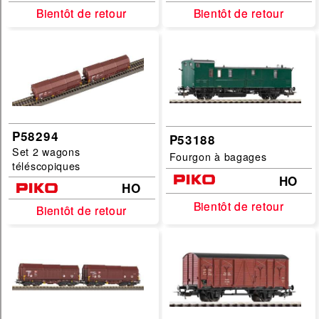
Bientôt de retour
Bientôt de retour
Bientôt de retour
Bientôt de retour
P58294
P53188
Set 2 wagons
Fourgon à bagages
téléscopiques
HO
HO
Bientôt de retour
Bientôt de retour
Bientôt de retour
Bientôt de retour