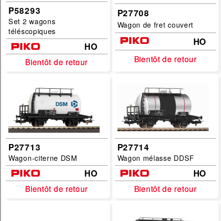
P58293
P27708
Set 2 wagons
Wagon de fret couvert
téléscopiques
HO
HO
Bientôt de retour
Bientôt de retour
Bientôt de retour
Bientôt de retour
P27713
P27714
Wagon-citerne DSM
Wagon mélasse DDSF
HO
HO
Bientôt de retour
Bientôt de retour
Bientôt de retour
Bientôt de retour