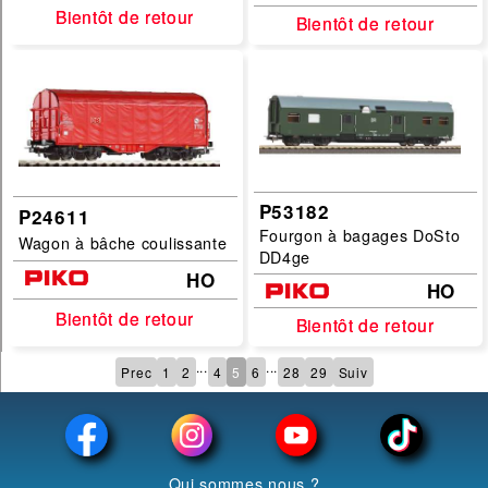
Bientôt de retour
Bientôt de retour
Bientôt de retour
Bientôt de retour
P53182
P24611
Fourgon à bagages DoSto
Wagon à bâche coulissante
DD4ge
HO
HO
Bientôt de retour
Bientôt de retour
Bientôt de retour
Bientôt de retour
...
...
Prec
1
2
4
5
6
28
29
Suiv
Qui sommes nous ?