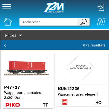
Filtres
Disponibilité :
679 resultats
En Stock
Prochainement dispo
Marques :
PIKO
Busch
P47727
BUE12236
Wagon porte container
Categories :
Wagonnet avec element
2x20' Dsr
HO
wagon
TT