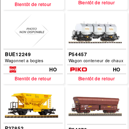
Echelles :
Bientôt de retour
Bientôt de retour
Bientôt de retour
Bientôt de retour
G
HO
HOe
HOf
BUE12249
P54457
N
Wagonnet a bogies
Wagon conteneur de chaux
TT
HO
HO
Bientôt de retour
Bientôt de retour
Bientôt de retour
Bientôt de retour
filtrer
P37852