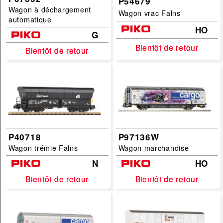
P54679
Wagon à déchargement
Wagon vrac Falns
automatique
HO
G
Bientôt de retour
Bientôt de retour
Bientôt de retour
Bientôt de retour
P40718
P97136W
Wagon trémie Falns
Wagon marchandise
N
HO
Bientôt de retour
Bientôt de retour
Bientôt de retour
Bientôt de retour