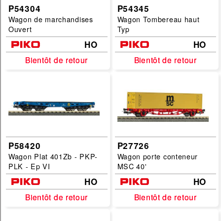
P54304
P54345
Wagon de marchandises
Wagon Tombereau haut
Ouvert
Typ
HO
HO
Bientôt de retour
Bientôt de retour
Bientôt de retour
Bientôt de retour
P58420
P27726
Wagon Plat 401Zb - PKP-
Wagon porte conteneur
PLK - Ep VI
MSC 40'
HO
HO
Bientôt de retour
Bientôt de retour
Bientôt de retour
Bientôt de retour