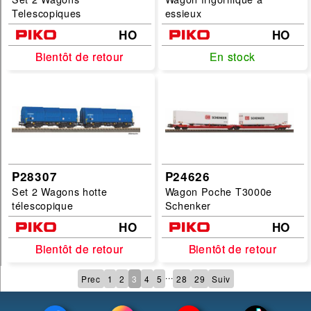
Telescopiques
essieux
HO
HO
Bientôt de retour
Bientôt de retour
En stock
En stock
P28307
P24626
Set 2 Wagons hotte
Wagon Poche T3000e
télescopique
Schenker
HO
HO
Bientôt de retour
Bientôt de retour
Bientôt de retour
Bientôt de retour
...
Prec
1
2
3
4
5
28
29
Suiv