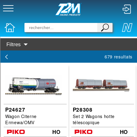
Filtres
Disponibilité :
679 resultats
En Stock
Prochainement dispo
Marques :
PIKO
Busch
P24627
P28308
Wagon Citerne
Set 2 Wagons hotte
Categories :
Ermewa/OMV
télescopique
wagon
HO
HO