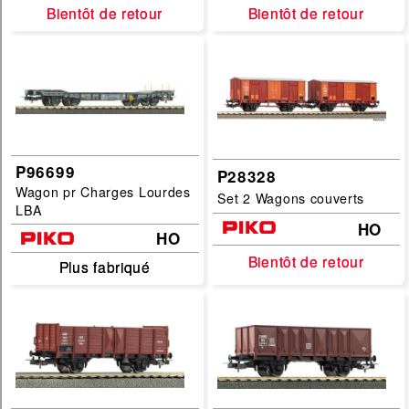
Echelles :
Bientôt de retour
Bientôt de retour
Bientôt de retour
Bientôt de retour
G
HO
HOe
HOf
P96699
P28328
N
Wagon pr Charges Lourdes
Set 2 Wagons couverts
TT
LBA
HO
HO
filtrer
Bientôt de retour
Bientôt de retour
Plus fabriqué
Plus fabriqué