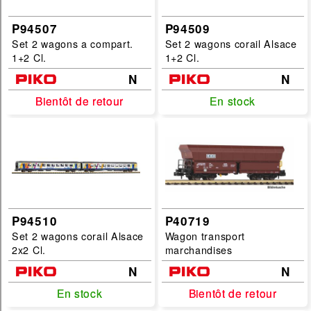
P94507
P94509
Set 2 wagons a compart.
Set 2 wagons corail Alsace
1+2 Cl.
1+2 Cl.
N
N
Bientôt de retour
Bientôt de retour
En stock
En stock
P94510
P40719
Set 2 wagons corail Alsace
Wagon transport
2x2 Cl.
marchandises
N
N
En stock
En stock
Bientôt de retour
Bientôt de retour