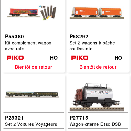
P55380
P58292
Kit complement wagon
Set 2 wagons à bâche
avec rails
coulissante
HO
HO
Bientôt de retour
Bientôt de retour
Bientôt de retour
Bientôt de retour
P28321
P27715
Set 2 Voitures Voyageurs
Wagon-citerne Esso DSB