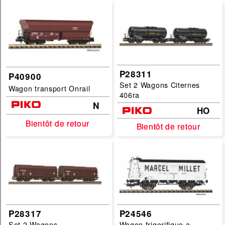
P28311
P40900
Set 2 Wagons Citernes
Wagon transport Onrail
406ra
N
HO
Bientôt de retour
Bientôt de retour
Bientôt de retour
Bientôt de retour
P28317
P24546
Set 2 Wagons
Wagon frigorifique a