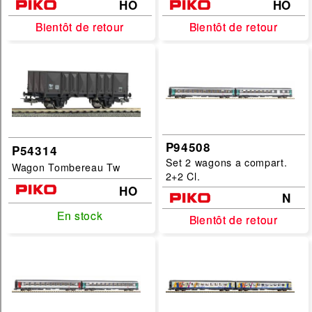
HO
HO
Bientôt de retour
Bientôt de retour
Bientôt de retour
Bientôt de retour
P94508
P54314
Set 2 wagons a compart.
Wagon Tombereau Tw
2+2 Cl.
HO
N
En stock
En stock
Bientôt de retour
Bientôt de retour