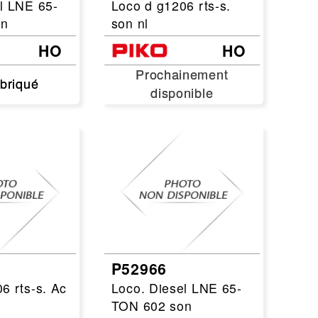
l LNE 65-
Loco d g1206 rts-s.
on
son nl
HO
HO
Prochainement
Prochainement
abriqué
abriqué
disponible
disponible
P52966
6 rts-s. Ac
Loco. Diesel LNE 65-
TON 602 son