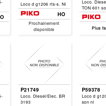
5-
Loco. Diese
Loco d g1206 rts-s. Nl
TON 601 s
HO
HO
Prochainement
Prochainement
Plus f
Plus f
disponible
disponible
P21749
P59378
5-
Loco. Diesel/Elec. BR
Loco d g120
3193
son nl