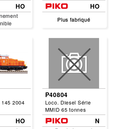
HO
HO
inement
inement
Plus fabriqué
Plus fabriqué
nible
nible
P40804
l 145 2004
Loco. Diesel Série
MMID 65 tonnes
HO
N