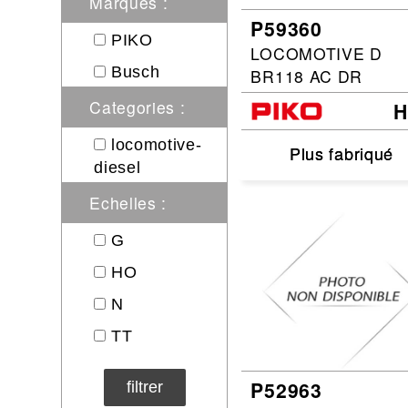
Marques :
P59360
Circuit slot
Voie
PIKO
LOCOMOTIVE D
Digital
Busch
BR118 AC DR
Decors
Categories :
Figurine
Car system
locomotive-
Plus fabriqué
Plus fabriqué
Alimentation
diesel
Vehicule
Echelles :
Catalogue
G
Accesoire
HO
N
TT
P52963
filtrer