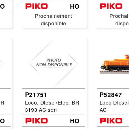
HO
HO
Prochainement
Prochainement
Procha
Procha
disponible
disponible
dispo
dispo
P21751
P52847
BR
Loco. Diesel/Elec. BR
Loco Diese
3193 AC son
AC
HO
HO