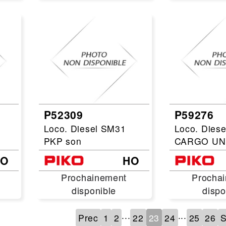
P52309
P59276
Loco. Diesel SM31
Loco. Dies
PKP son
CARGO UN
HO
HO
Prochainement
Prochainement
Procha
Procha
disponible
disponible
dispo
dispo
...
...
Prec
1
2
22
23
24
25
26
S