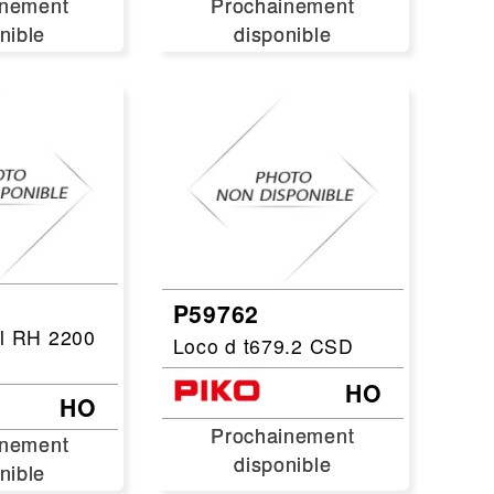
inement
inement
Prochainement
Prochainement
nible
nible
disponible
disponible
P59762
el RH 2200
Loco d t679.2 CSD
HO
HO
Prochainement
Prochainement
inement
inement
disponible
disponible
nible
nible