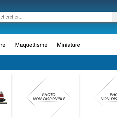
ire
Maquettisme
Miniature
Voiture
Voiture civile
Avion
Voiture competition
Moto
Formule 1
Camion
24h du Mans
Bateau
Rallye
Militaire
Camion
Espace
Moto
Figurine
Autobus