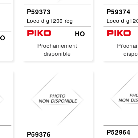
Leonard
Avion
P59373
P59374
Architecture
Militaire
Loco d g1206 rcg
Loco d g12
Ferroviaire
Casque
HO
HO
Outillage
Catalogue
Prochainement
Prochainement
Procha
Procha
Finition
disponible
disponible
dispo
dispo
Peinture
Catalogue
Modelmag
P52964
P59376