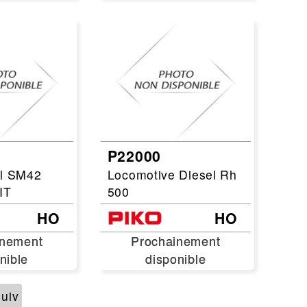
P22000
el SM42
Locomotive Diesel Rh
IT
500
HO
HO
inement
inement
Prochainement
Prochainement
nible
nible
disponible
disponible
uiv