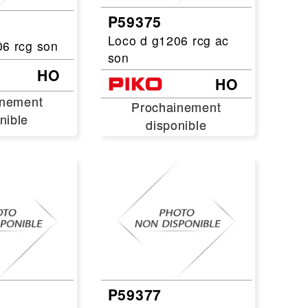
P59375
Loco d g1206 rcg ac
06 rcg son
son
HO
HO
inement
inement
Prochainement
Prochainement
nible
nible
disponible
disponible
P59377