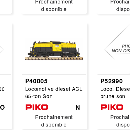
Prochainement
Prochainement
Procha
Procha
disponible
disponible
dispo
dispo
P40805
P52990
00
Locomotive diesel ACL
Loco. Dies
65-ton Son
brune son
HO
N
Prochainement
Prochainement
Procha
Procha
disponible
disponible
dispo
dispo