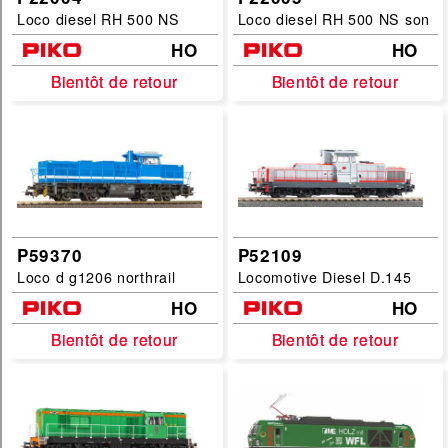
Loco diesel RH 500 NS
Loco diesel RH 500 NS son
HO
HO
Bientôt de retour
Bientôt de retour
Bientôt de retour
Bientôt de retour
P59370
P52109
Loco d g1206 northrail
Locomotive Diesel D.145
HO
HO
Bientôt de retour
Bientôt de retour
Bientôt de retour
Bientôt de retour