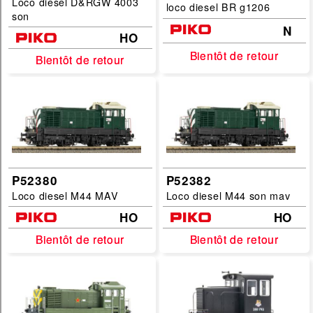
Loco diesel D&RGW 4003
loco diesel BR g1206
son
N
HO
Bientôt de retour
Bientôt de retour
Bientôt de retour
Bientôt de retour
P52380
P52382
Loco diesel M44 MAV
Loco diesel M44 son mav
HO
HO
Bientôt de retour
Bientôt de retour
Bientôt de retour
Bientôt de retour