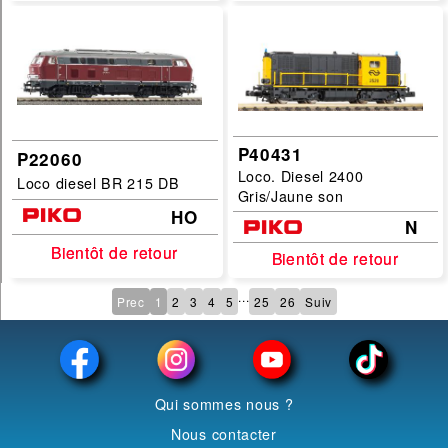
P40431
P22060
Loco. Diesel 2400
Loco diesel BR 215 DB
Gris/Jaune son
HO
N
Bientôt de retour
Bientôt de retour
Bientôt de retour
Bientôt de retour
...
Prec
1
2
3
4
5
25
26
Suiv
Qui sommes nous ?
Nous contacter