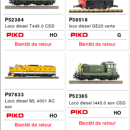
P52384
P38518
Loco diesel T445.0 CSD
loco diesel GE25 verte
HO
G
Bientôt de retour
Bientôt de retour
Bientôt de retour
Bientôt de retour
P97833
P52385
Loco diesel ML 4001 AC
Loco diesel t445.0 son CSD
son
HO
HO
Bientôt de retour
Bientôt de retour
Bientôt de retour
Bientôt de retour