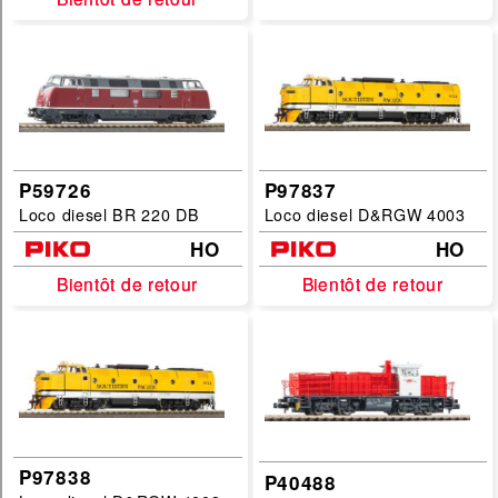
P59726
P97837
Loco diesel BR 220 DB
Loco diesel D&RGW 4003
HO
HO
Bientôt de retour
Bientôt de retour
Bientôt de retour
Bientôt de retour
P97838
P40488