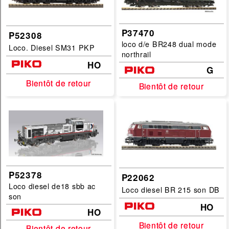
P37470
P52308
loco d/e BR248 dual mode
Loco. Diesel SM31 PKP
northrail
HO
G
Bientôt de retour
Bientôt de retour
Bientôt de retour
Bientôt de retour
P52378
P22062
Loco diesel de18 sbb ac
Loco diesel BR 215 son DB
son
HO
HO
Bientôt de retour
Bientôt de retour
Bientôt de retour
Bientôt de retour