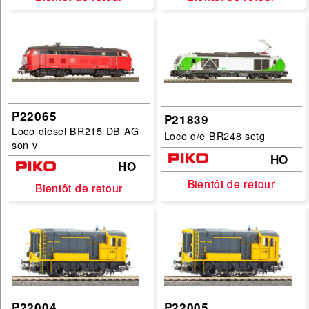
Echelles :
G
HO
N
TT
P22065
P21839
filtrer
Loco diesel BR215 DB AG
Loco d/e BR248 setg
son v
HO
HO
Bientôt de retour
Bientôt de retour
Bientôt de retour
Bientôt de retour
P22004
P22005