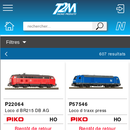
Filtres
Disponibilité :
607 resultats
En Stock
Prochainement dispo
Marques :
PIKO
Busch
P22064
P57546
Loco d BR215 DB AG
Loco d traxx press
Categories :
HO
HO
locomotive-diesel
Bientôt de retour
Bientôt de retour
Bientôt de retour
Bientôt de retour