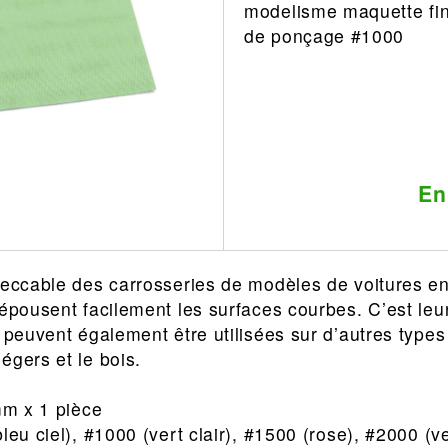
modelisme maquette fini
Leonard
Avion
de ponçage #1000
Architecture
Militaire
Ferroviaire
Casque
Outillage
Catalogue
Finition
Peinture
En
Catalogue
Modelmag
peccable des carrosseries de modèles de voitures en 
 épousent facilement les surfaces courbes. C’est leur
s peuvent également être utilisées sur d’autres type
égers et le bois.
 mm x 1 pièce
leu ciel), #1000 (vert clair), #1500 (rose), #2000 (ve