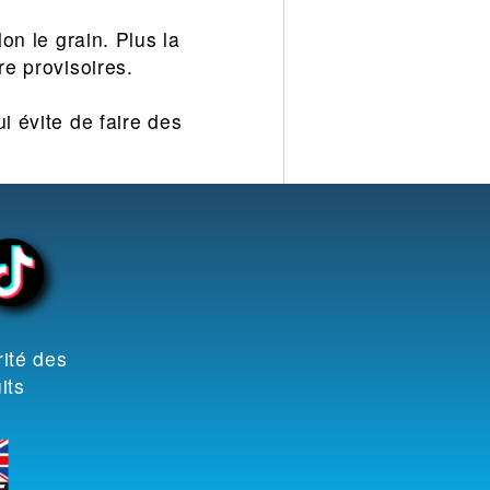
on le grain. Plus la
re provisoires.
i évite de faire des
ité des
its