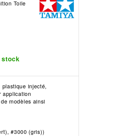
tion Toile
 stock
plastique injecté,
 application
s de modèles ainsi
rt), #3000 (gris))