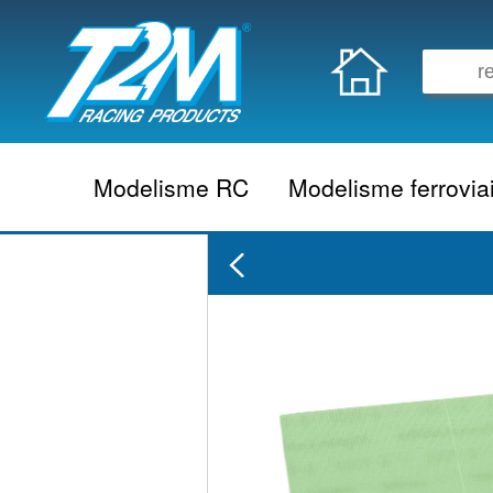
Modelisme RC
Modelisme ferrovia
Vehicule electrique
locomotive vapeur
Vehicule thermique
locomotive diesel
Aeromodelisme
locomotive electrique
Naviguant
Autorail
Accessoire electrique
Wagon
Accessoire thermique
Voiture
Electronique
Remorque
Accessoire divers
Coffret