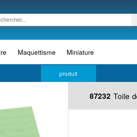
ire
Maquettisme
Miniature
Voiture
Voiture civile
produit
Avion
Voiture competition
Moto
Formule 1
Toile 
87232
Camion
24h du Mans
Bateau
Rallye
Militaire
Camion
Espace
Moto
Figurine
Autobus