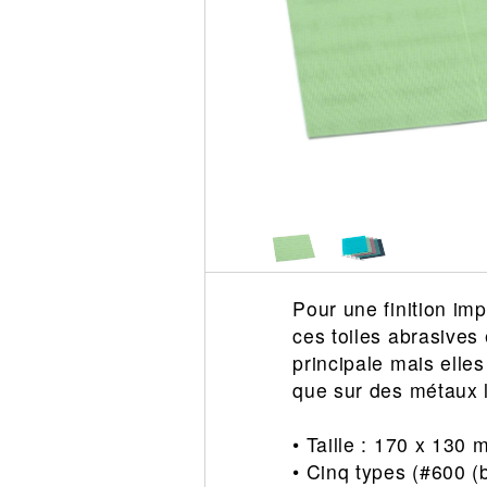
Circuit slot
Voie
Digital
Decors
Figurine
Car system
Alimentation
Vehicule
Catalogue
Accesoire
Pour une finition im
ces toiles abrasives
principale mais elle
que sur des métaux l
• Taille : 170 x 130
• Cinq types (#600 (b