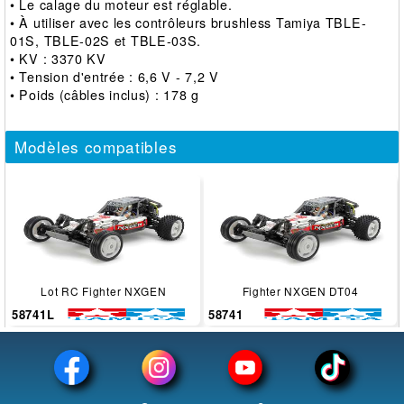
• Le calage du moteur est réglable.
• À utiliser avec les contrôleurs brushless Tamiya TBLE-
01S, TBLE-02S et TBLE-03S.
• KV : 3370 KV
• Tension d'entrée : 6,6 V - 7,2 V
• Poids (câbles inclus) : 178 g
Modèles compatibles
Lot RC Fighter NXGEN
Fighter NXGEN DT04
58741L
58741