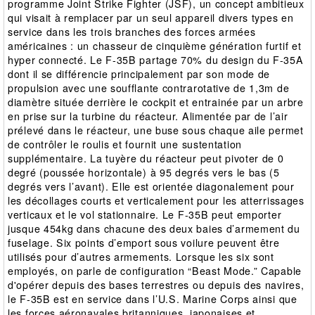
programme Joint Strike Fighter (JSF), un concept ambitieux
qui visait à remplacer par un seul appareil divers types en
service dans les trois branches des forces armées
américaines : un chasseur de cinquième génération furtif et
hyper connecté. Le F-35B partage 70% du design du F-35A
dont il se différencie principalement par son mode de
propulsion avec une soufflante contrarotative de 1,3m de
diamètre située derrière le cockpit et entrainée par un arbre
en prise sur la turbine du réacteur. Alimentée par de l’air
prélevé dans le réacteur, une buse sous chaque aile permet
de contrôler le roulis et fournit une sustentation
supplémentaire. La tuyère du réacteur peut pivoter de 0
degré (poussée horizontale) à 95 degrés vers le bas (5
degrés vers l’avant). Elle est orientée diagonalement pour
les décollages courts et verticalement pour les atterrissages
verticaux et le vol stationnaire. Le F-35B peut emporter
jusque 454kg dans chacune des deux baies d’armement du
fuselage. Six points d’emport sous voilure peuvent être
utilisés pour d’autres armements. Lorsque les six sont
employés, on parle de configuration “Beast Mode.” Capable
d'opérer depuis des bases terrestres ou depuis des navires,
le F-35B est en service dans l’U.S. Marine Corps ainsi que
les forces aéronavales britanniques, japonaises et