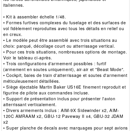
italiennes.
• Kit à assembler échelle 1/48.
• Formes furtives complexes du fuselage et des surfaces de
vol fidèlement reproduites avec tous les détails en relief ou
en creux.
• Le modèle peut être assemblé avec trois situations au
choix: parqué, décollage court ou atterrissage vertical.
• Pour ces trois situations, nombreuses options de montage.
Voir le tableau ci-après.
• Trois configurations d'armement possibles : furtif
(armement en soutes uniquement), air-air et "Beast Mode".
• Cockpit, baies de train d'atterrissage et soutes d'armement
méticuleusement détaillées.
• Siège éjectable Martin Baker US16E finement reproduit et
figurine de pilote aux commandes incluse.
• Support de présentation inclus pour présenter l'avion
atterrissant verticalement.
• Divers armements inclus : AIM-9X Sidewinder x2, AIM-
120C AMRAAM x2, GBU-12 Paveway II x4, GBU-32 JDAM
x2
• Super planche de decals avec marquages pour sept avions