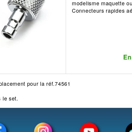
modelisme maquette out
Leonard
Avion
Connecteurs rapides a
Architecture
Militaire
Ferroviaire
Casque
Outillage
Catalogue
Finition
Peinture
En
Catalogue
Modelmag
lacement pour la réf.74561
 le set.