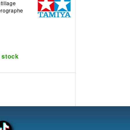
illage
érographe
 stock