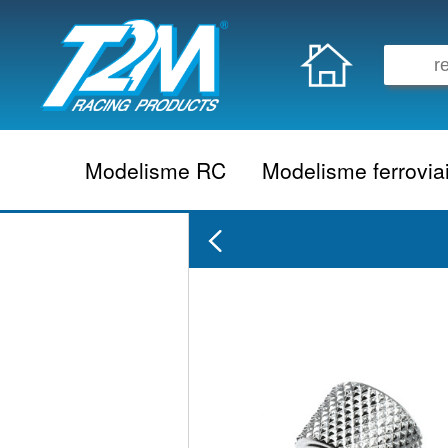
Modelisme RC
Modelisme ferrovia
Vehicule electrique
locomotive vapeur
Vehicule thermique
locomotive diesel
Aeromodelisme
locomotive electrique
Naviguant
Autorail
Accessoire electrique
Wagon
Accessoire thermique
Voiture
Electronique
Remorque
Accessoire divers
Coffret