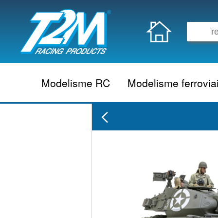
Modelisme RC
Modelisme ferrovia
Vehicule electrique
locomotive vapeur
Vehicule thermique
locomotive diesel
Aeromodelisme
locomotive electrique
Naviguant
Autorail
Accessoire electrique
Wagon
Accessoire thermique
Voiture
Electronique
Remorque
Accessoire divers
Coffret