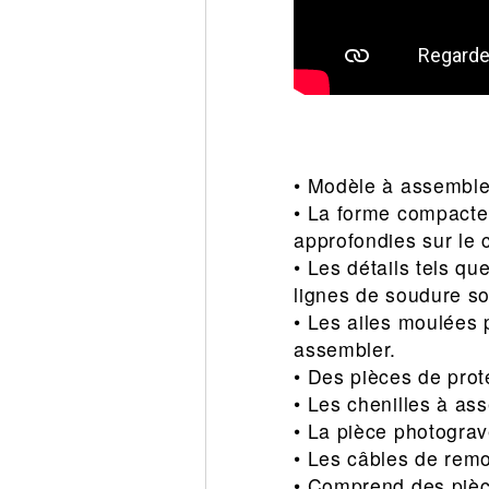
• Modèle à assembler
• La forme compacte 
approfondies sur le c
• Les détails tels qu
lignes de soudure so
• Les ailes moulées p
assembler.
• Des pièces de prot
• Les chenilles à as
• La pièce photogravé
• Les câbles de rem
• Comprend des pièce