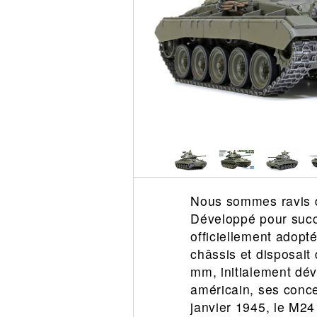
Circuit slot
Voie
Digital
Decors
Figurine
Car system
Alimentation
Vehicule
Catalogue
Accesoire
Nous sommes ravis d
Développé pour succ
officiellement adopté
châssis et disposait
mm, initialement dév
américain, ses conce
janvier 1945, le M24