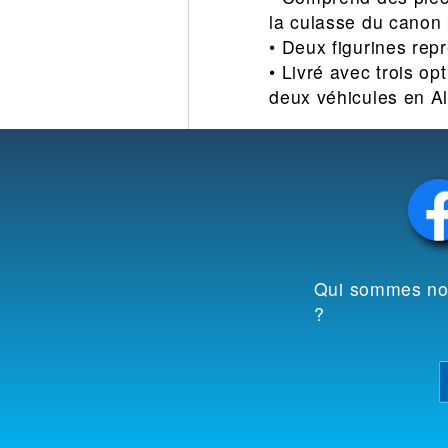
la culasse du canon p
• Deux figurines rep
• Livré avec trois op
deux véhicules en A
Qui sommes n
?