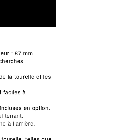
geur : 87 mm.
echerches
e la tourelle et les
 faciles à
incluses en option.
l tenant.
e à l’arrière.
tourelle, telles que