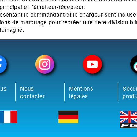
rincipal et l’émetteur-récepteur.
résentant le commandant et le chargeur sont incluse
tions de marquage pour recréer une 1ère division bli
llemagne.
ous
Nous
Mentions
Sécur
contacter
légales
produ