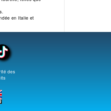
s.
ndée en Italie et
ité des
its