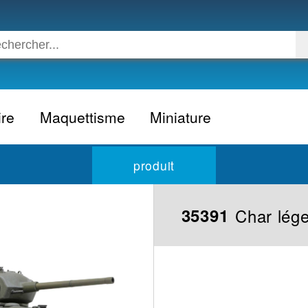
ire
Maquettisme
Miniature
Voiture
Voiture civile
produit
Avion
Voiture competition
Moto
Formule 1
Char lég
35391
Camion
24h du Mans
Bateau
Rallye
Militaire
Camion
Espace
Moto
Figurine
Autobus