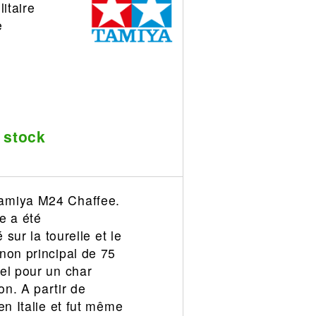
itaire
e
 stock
Tamiya M24 Chaffee.
e a été
sur la tourelle et le
non principal de 75
el pour un char
n. A partir de
en Italie et fut même