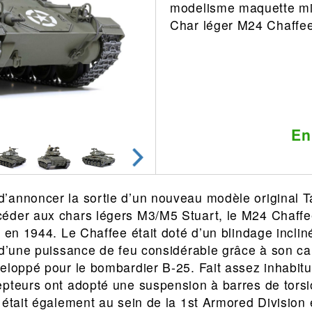
modelisme maquette mil
Leonard
Avion
Char léger M24 Chaffe
Architecture
Militaire
Ferroviaire
Casque
Outillage
Catalogue
Finition
Peinture
En
Catalogue
Modelmag
’annoncer la sortie d’un nouveau modèle original 
éder aux chars légers M3/M5 Stuart, le M24 Chaffe
 en 1944. Le Chaffee était doté d’un blindage incliné 
 d’une puissance de feu considérable grâce à son ca
eloppé pour le bombardier B-25. Fait assez inhabitu
pteurs ont adopté une suspension à barres de torsio
 était également au sein de la 1st Armored Division 