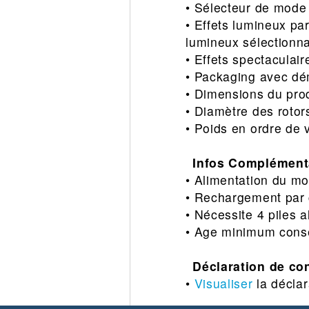
• Sélecteur de mode 
• Effets lumineux pa
lumineux sélectionna
• Effets spectaculair
• Packaging avec dé
• Dimensions du pro
• Diamètre des roto
• Poids en ordre de v
Infos Complémenta
• Alimentation du mo
• Rechargement par 
• Nécessite 4 piles 
• Age minimum conse
Déclaration de co
•
Visualiser
la déclar