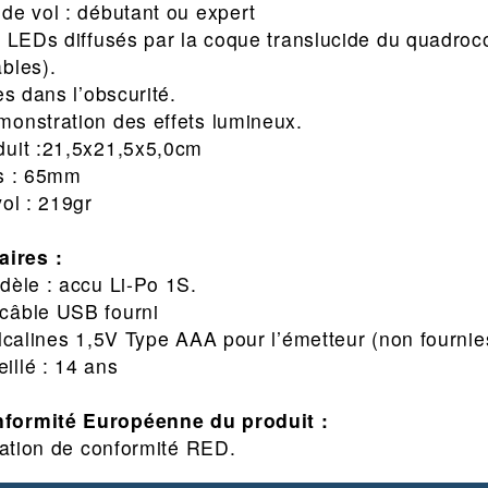
de vol : débutant ou expert
r LEDs diffusés par la coque translucide du quadroco
bles).
es dans l’obscurité.
monstration des effets lumineux.
duit :21,5x21,5x5,0cm
rs : 65mm
ol : 219gr
ires :
dèle : accu Li‐Po 1S.
câble USB fourni
alcalines 1,5V Type AAA pour l’émetteur (non fournie
illé : 14 ans
nformité Européenne du produit :
ation de conformité RED.