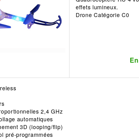
effets lumineux.
Leonard
Avion
Drone Catégorie C0
Architecture
Militaire
Ferroviaire
Casque
Outillage
Catalogue
Finition
Peinture
En
Catalogue
Modelmag
reless
rs
roportionnelles 2,4 GHz
collage automatiques
ement 3D (looping/flip)
vol pré‐programmées