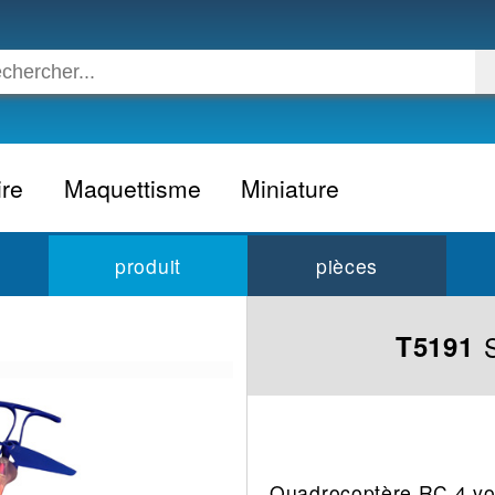
ire
Maquettisme
Miniature
Voiture
Voiture civile
produit
pièces
Avion
Voiture competition
Moto
Formule 1
T5191
Camion
24h du Mans
Bateau
Rallye
Militaire
Camion
Espace
Moto
Quadrocoptère RC 4 vo
Figurine
Autobus