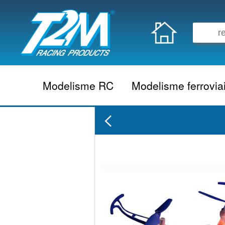
Modelisme RC
Modelisme ferrovia
Vehicule electrique
locomotive vapeur
Vehicule thermique
locomotive diesel
Aeromodelisme
locomotive electrique
Naviguant
Autorail
Accessoire electrique
Wagon
Accessoire thermique
Voiture
Electronique
Remorque
Accessoire divers
Coffret