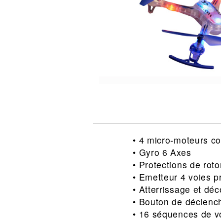
Circuit slot
Voie
Digital
Decors
Figurine
Car system
Alimentation
Vehicule
Catalogue
Accesoire
• 4 micro‐moteurs co
• Gyro 6 Axes
• Protections de roto
• Emetteur 4 voies p
• Atterrissage et dé
• Bouton de déclench
• 16 séquences de 