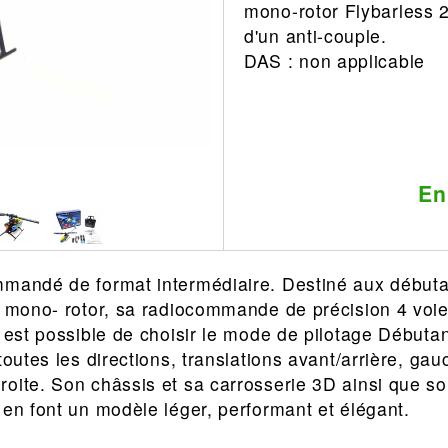
mono-rotor Flybarless 2
Leonard
Avion
d'un anti-couple.
Architecture
Militaire
DAS : non applicable
Ferroviaire
Casque
Outillage
Catalogue
Finition
Peinture
En
Catalogue
Modelmag
mandé de format intermédiaire. Destiné aux débutants
n mono- rotor, sa radiocommande de précision 4 voi
l est possible de choisir le mode de pilotage Débuta
toutes les directions, translations avant/arrière, gau
oite. Son châssis et sa carrosserie 3D ainsi que son
 en font un modèle léger, performant et élégant.