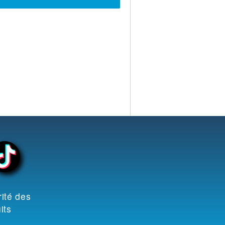
ité des
its