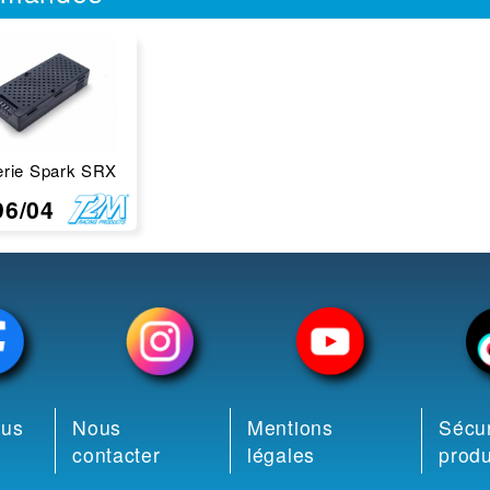
erie Spark SRX
96/04
ous
Nous
Mentions
Sécur
contacter
légales
produ