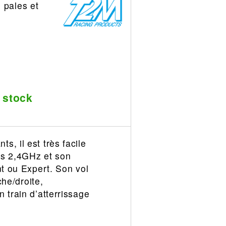
 pales et
 stock
, il est très facile
es 2,4GHz et son
nt ou Expert. Son vol
che/droite,
 train d’atterrissage