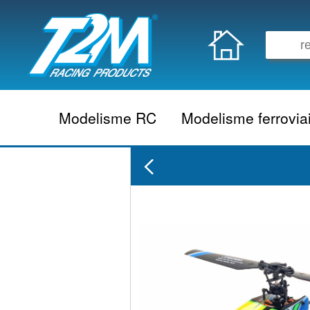
Modelisme RC
Modelisme ferrovia
Vehicule electrique
locomotive vapeur
Vehicule thermique
locomotive diesel
Aeromodelisme
locomotive electrique
Naviguant
Autorail
Accessoire electrique
Wagon
Accessoire thermique
Voiture
Electronique
Remorque
Accessoire divers
Coffret