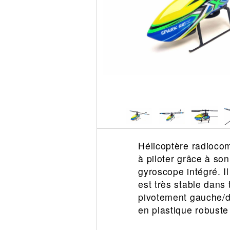
Circuit slot
Voie
Digital
Decors
Figurine
Car system
Alimentation
Vehicule
Catalogue
Accesoire
Hélicoptère radiocom
à piloter grâce à so
gyroscope intégré. I
est très stable dans 
pivotement gauche/dr
en plastique robuste