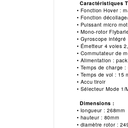
Caractéristiques 
• Fonction Hover : m
• Fonction décollage
• Puissant micro mot
• Mono-rotor Flybarl
• Gyroscope intégré
• Émetteur 4 voies 
• Commutateur de m
• Alimentation : pac
• Temps de charge :
• Temps de vol : 15 
• Accu tiroir
• Sélecteur Mode 1/
Dimensions :
• longueur : 268mm
• hauteur : 80mm
• diamètre rotor : 