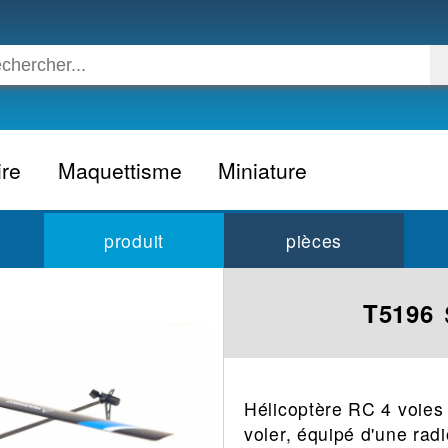
ire
Maquettisme
Miniature
Voiture
Voiture civile
produit
pièces
Avion
Voiture competition
Moto
Formule 1
T5196
Camion
24h du Mans
Bateau
Rallye
Militaire
Camion
Hélicoptère RC 4 voies 
Espace
Moto
voler, équipé d'une rad
Figurine
Autobus