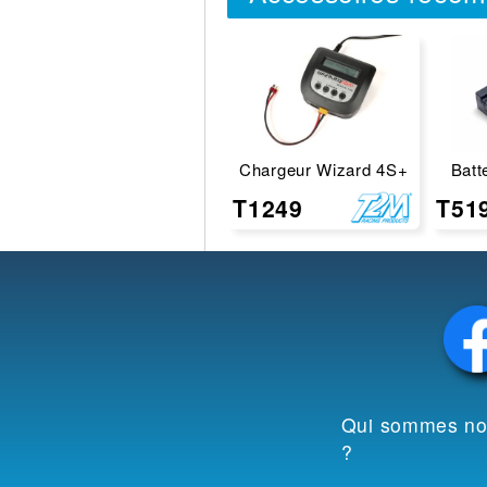
Chargeur Wizard 4S+
Batt
T1249
T51
Qui sommes n
?