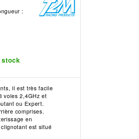
ongueur :
 stock
, il est très facile
 3 voies 2,4GHz et
butant ou Expert.
arrière comprises.
terissage en
clignotant est situé