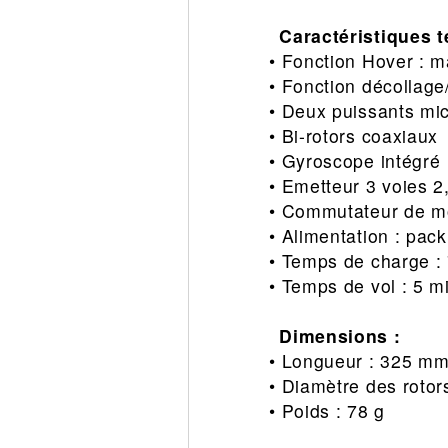
Caractéristiques 
• Fonction Hover : m
• Fonction décollage
• Deux puissants mi
• Bi-rotors coaxiaux
• Gyroscope intégré
• Emetteur 3 voies 
• Commutateur de m
• Alimentation : pac
• Temps de charge :
• Temps de vol : 5 m
Dimensions :
• Longueur : 325 m
• Diamètre des roto
• Poids : 78 g