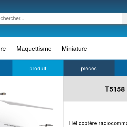
ire
Maquettisme
Miniature
Voiture
Voiture civile
produit
pièces
Avion
Voiture competition
Moto
Formule 1
T5158
Camion
24h du Mans
Bateau
Rallye
Militaire
Camion
Espace
Moto
Hélicoptère radiocomm
Figurine
Autobus