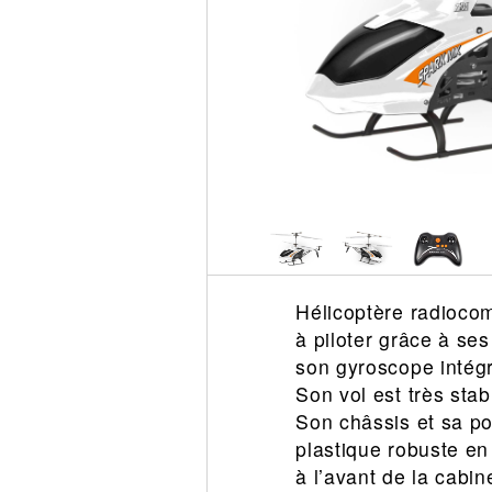
Circuit slot
Voie
Digital
Decors
Figurine
Car system
Alimentation
Vehicule
Catalogue
Accesoire
Hélicoptère radiocom
à piloter grâce à se
son gyroscope intégr
Son vol est très stab
Son châssis et sa po
plastique robuste en
à l’avant de la cabin