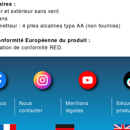
ires :
ur et extérieur sans vent
ans
metteur : 4 piles alcalines type AA (non fournies)
onformité Européenne du produit :
ation de conformité RED.
ous
Nous
Mentions
Sécur
contacter
légales
produ