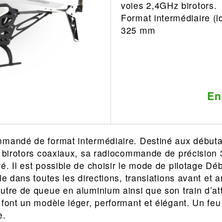
voies 2,4GHz birotors.
Leonard
Avion
Format intermédiaire (l
Architecture
Militaire
325 mm
Ferroviaire
Casque
Outillage
Catalogue
Finition
Peinture
En
Catalogue
Modelmag
mandé de format intermédiaire. Destiné aux débutants
s birotors coaxiaux, sa radiocommande de précision
é. Il est possible de choisir le mode de pilotage Dé
le dans toutes les directions, translations avant et 
utre de queue en aluminium ainsi que son train d’at
 font un modèle léger, performant et élégant. Un feu 
e.