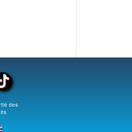
ité des
its