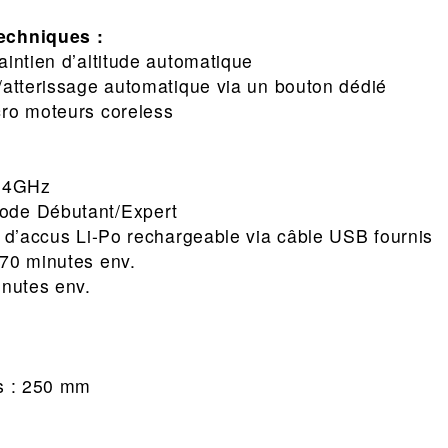
techniques :
aintien d’altitude automatique
/atterissage automatique via un bouton dédié
cro moteurs coreless
2,4GHz
ode Débutant/Expert
k d’accus Li-Po rechargeable via câble USB fournis
 70 minutes env.
inutes env.
m
rs : 250 mm