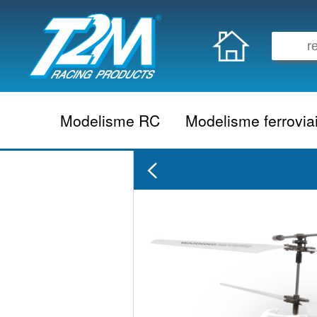
Modelisme RC
Modelisme ferrovia
Vehicule electrique
locomotive vapeur
Vehicule thermique
locomotive diesel
Aeromodelisme
locomotive electrique
Naviguant
Autorail
Accessoire electrique
Wagon
Accessoire thermique
Voiture
Electronique
Remorque
Accessoire divers
Coffret