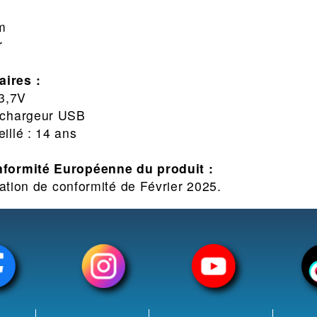
m
m
r
ires :
 3,7V
 chargeur USB
illé : 14 ans
nformité Européenne du produit :
ation de conformité de Février 2025.