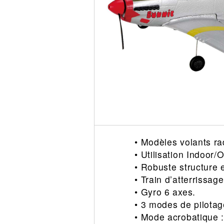
Circuit slot
Voie
Digital
Decors
Figurine
Car system
Alimentation
Vehicule
Catalogue
Accesoire
• Modèles volants 
• Utilisation Indoor/
• Robuste structure 
• Train d’atterrissag
• Gyro 6 axes.
• 3 modes de pilota
• Mode acrobatique 