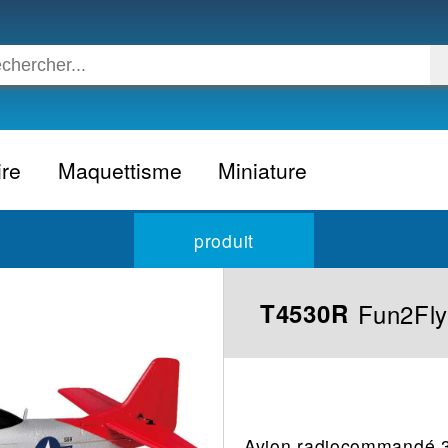
ire
Maquettisme
Miniature
Voiture
Voiture civile
produit
Avion
Voiture competition
Moto
Formule 1
Fun2Fly
T4530R
Camion
24h du Mans
Bateau
Rallye
Militaire
Camion
Espace
Moto
Avion radiocommandé 
Figurine
Autobus