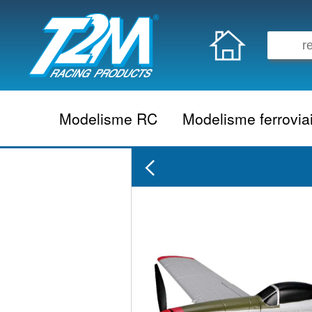
Modelisme RC
Modelisme ferrovia
Vehicule electrique
locomotive vapeur
Vehicule thermique
locomotive diesel
Aeromodelisme
locomotive electrique
Naviguant
Autorail
Accessoire electrique
Wagon
Accessoire thermique
Voiture
Electronique
Remorque
Accessoire divers
Coffret