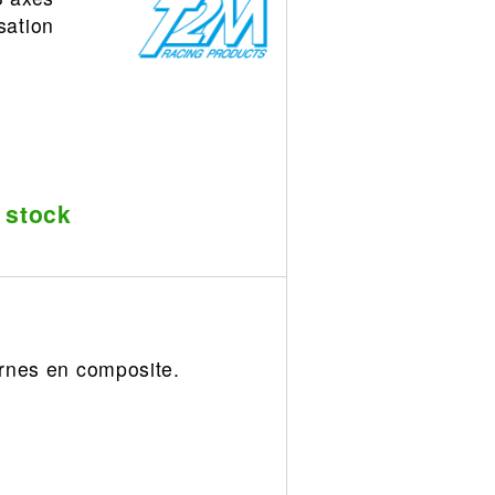
sation
 stock
ernes en composite.