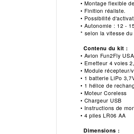
• Montage flexible de
• Finition réaliste.
• Possibilité d'activa
• Autonomie : 12 - 1
* selon la vitesse du
Contenu du kit :
• Avion Fun2Fly USA
• Emetteur 4 voies 2
• Module récepteur/v
• 1 batterie LiPo 3,
• 1 hélice de rechan
• Moteur Coreless
• Chargeur USB
• Instructions de mon
• 4 piles LR06 AA
Dimensions :