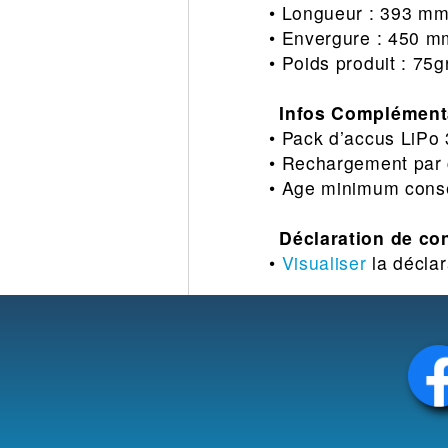
• Longueur : 393 m
• Envergure : 450 m
• Poids produit : 75g
Infos Complémenta
• Pack d’accus LiPo
• Rechargement par
• Age minimum conse
Déclaration de co
•
Visualiser
la déclar