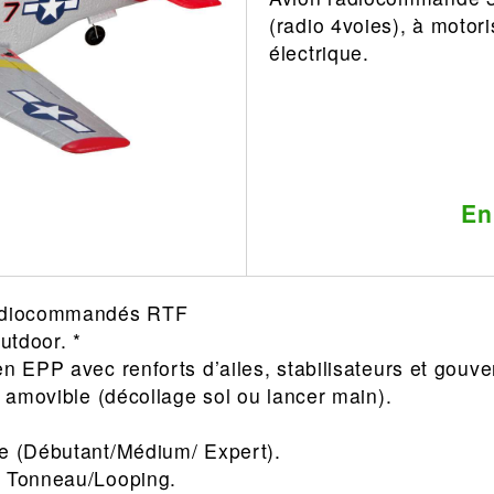
(radio 4voies), à motori
Leonard
Avion
électrique.
Architecture
Militaire
Ferroviaire
Casque
Outillage
Catalogue
Finition
Peinture
En
Catalogue
Modelmag
radiocommandés RTF
Outdoor. *
en EPP avec renforts d’ailes, stabilisateurs et gouv
e amovible (décollage sol ou lancer main).
ge (Débutant/Médium/ Expert).
: Tonneau/Looping.