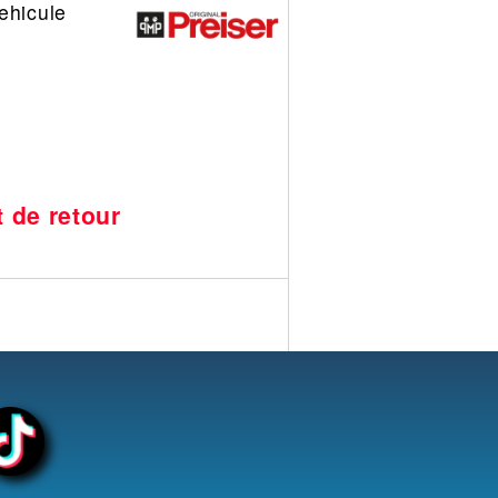
ehicule
t
t de retour