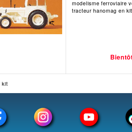
modelisme ferroviaire v
Leonard
Avion
tracteur hanomag en ki
Architecture
Militaire
Ferroviaire
Casque
Outillage
Catalogue
Finition
Peinture
Bientô
Catalogue
Modelmag
kit