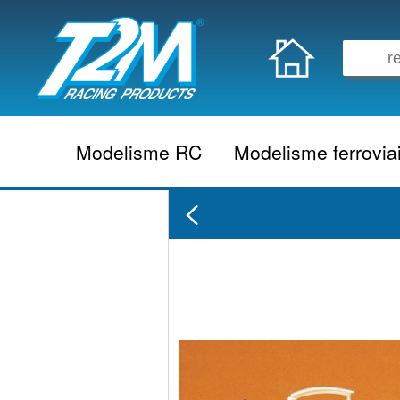
Modelisme RC
Modelisme ferrovia
Vehicule electrique
locomotive vapeur
Vehicule thermique
locomotive diesel
Aeromodelisme
locomotive electrique
Naviguant
Autorail
Accessoire electrique
Wagon
Accessoire thermique
Voiture
Electronique
Remorque
Accessoire divers
Coffret