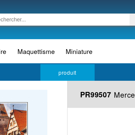
ire
Maquettisme
Miniature
Voiture
Voiture civile
produit
Avion
Voiture competition
Moto
Formule 1
Merce
PR99507
Camion
24h du Mans
Bateau
Rallye
Militaire
Camion
Espace
Moto
Figurine
Autobus