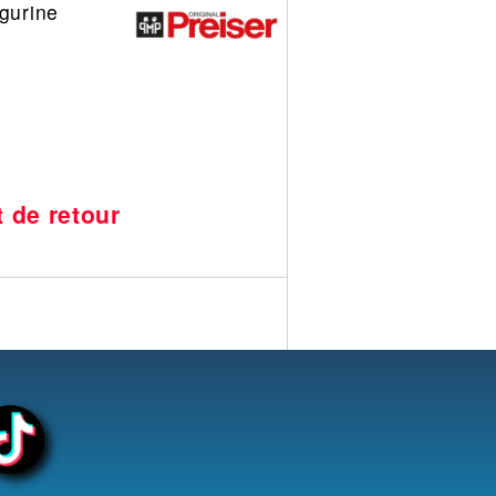
igurine
t de retour