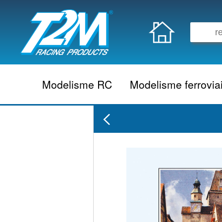
Modelisme RC
Modelisme ferrovia
Vehicule electrique
locomotive vapeur
Vehicule thermique
locomotive diesel
Aeromodelisme
locomotive electrique
Naviguant
Autorail
Accessoire electrique
Wagon
Accessoire thermique
Voiture
Electronique
Remorque
Accessoire divers
Coffret