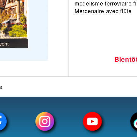
modelisme ferroviaire f
Leonard
Avion
Mercenaire avec flûte
Architecture
Militaire
Ferroviaire
Casque
Outillage
Catalogue
Finition
Peinture
Bientô
Catalogue
Modelmag
e