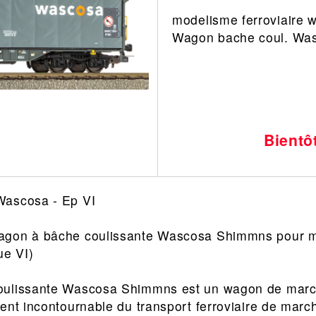
modelisme ferroviaire 
Leonard
Avion
Wagon bache coul. Wa
Architecture
Militaire
Ferroviaire
Casque
Outillage
Catalogue
Finition
Peinture
Bientô
Catalogue
Modelmag
Wascosa - Ep VI
agon à bâche coulissante Wascosa Shimmns pour mo
ue VI)
oulissante Wascosa Shimmns est un wagon de mar
ent incontournable du transport ferroviaire de mar