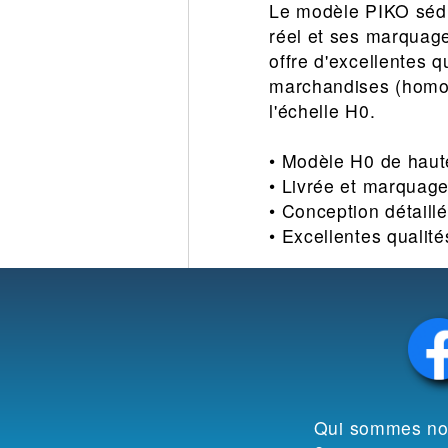
Le modèle PIKO sédui
réel et ses marquage
offre d'excellentes q
marchandises (homogè
l'échelle H0.
• Modèle H0 de haute
• Livrée et marquages
• Conception détaill
• Excellentes qualité
Qui sommes n