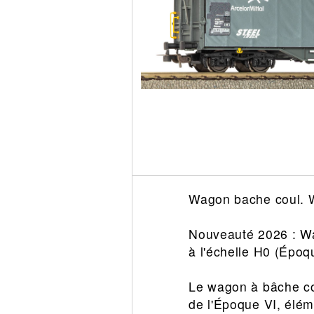
Circuit slot
Voie
Digital
Decors
Figurine
Car system
Alimentation
Vehicule
Catalogue
Accesoire
Wagon bache coul. 
Nouveauté 2026 : W
à l'échelle H0 (Époq
Le wagon à bâche c
de l'Époque VI, élém