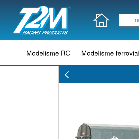
Modelisme RC
Modelisme ferrovia
Vehicule electrique
locomotive vapeur
Vehicule thermique
locomotive diesel
Aeromodelisme
locomotive electrique
Naviguant
Autorail
Accessoire electrique
Wagon
Accessoire thermique
Voiture
Electronique
Remorque
Accessoire divers
Coffret