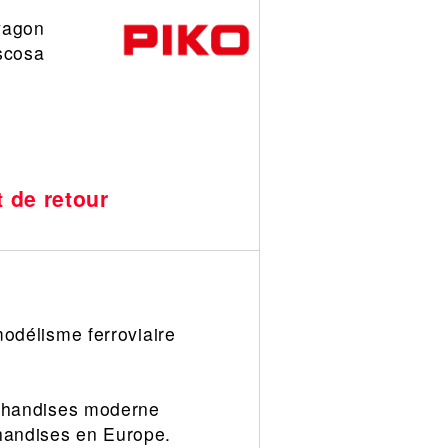
wagon
scosa
t de retour
délisme ferroviaire
chandises moderne
chandises en Europe.