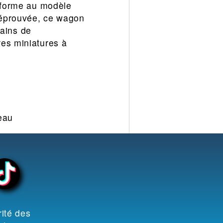
onforme au modèle
n éprouvée, ce wagon
rains de
res miniatures à
seau
ité des