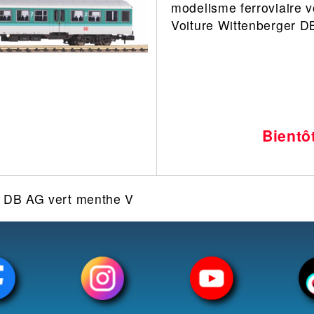
modelisme ferroviaire v
Leonard
Avion
Voiture Wittenberger 
Architecture
Militaire
Ferroviaire
Casque
Outillage
Catalogue
Finition
Peinture
Bientô
Catalogue
Modelmag
r DB AG vert menthe V