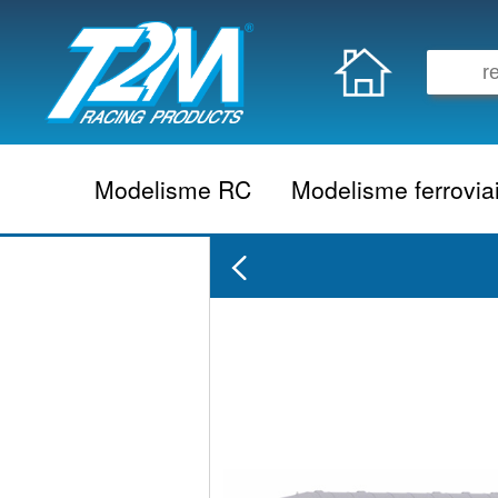
Modelisme RC
Modelisme ferrovia
Vehicule electrique
locomotive vapeur
Vehicule thermique
locomotive diesel
Aeromodelisme
locomotive electrique
Naviguant
Autorail
Accessoire electrique
Wagon
Accessoire thermique
Voiture
Electronique
Remorque
Accessoire divers
Coffret