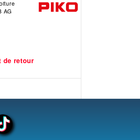
oiture
DB AG
t de retour