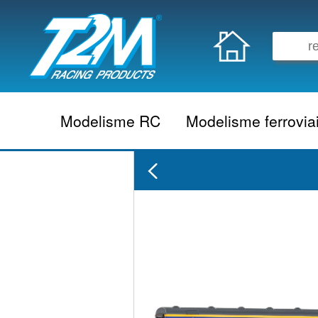
Modelisme RC
Modelisme ferrovia
Vehicule electrique
locomotive vapeur
Vehicule thermique
locomotive diesel
Aeromodelisme
locomotive electrique
Naviguant
Autorail
Accessoire electrique
Wagon
Accessoire thermique
Voiture
Electronique
Remorque
Accessoire divers
Coffret