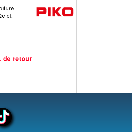
oiture
e cl.
t de retour