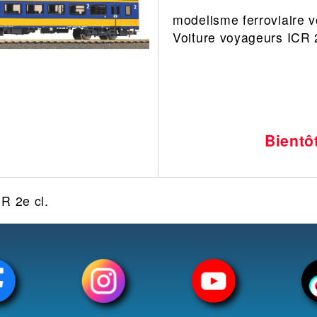
modelisme ferroviaire v
Leonard
Avion
Voiture voyageurs ICR 2
Architecture
Militaire
Ferroviaire
Casque
Outillage
Catalogue
Finition
Peinture
Bientô
Catalogue
Modelmag
R 2e cl.