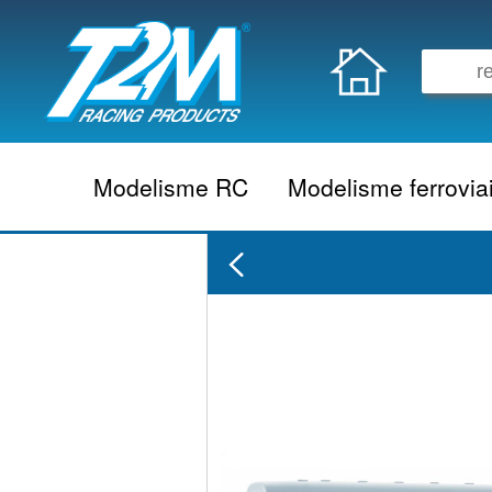
Modelisme RC
Modelisme ferrovia
Vehicule electrique
locomotive vapeur
Vehicule thermique
locomotive diesel
Aeromodelisme
locomotive electrique
Naviguant
Autorail
Accessoire electrique
Wagon
Accessoire thermique
Voiture
Electronique
Remorque
Accessoire divers
Coffret