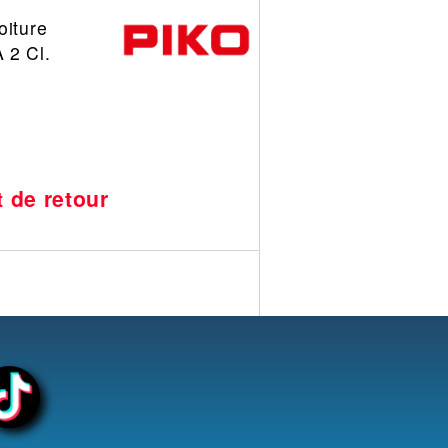
oiture
 2 Cl.
t de retour