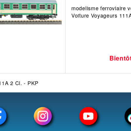
modelisme ferroviaire v
Leonard
Avion
Voiture Voyageurs 111A
Architecture
Militaire
Ferroviaire
Casque
Outillage
Catalogue
Finition
Peinture
Bientô
Catalogue
Modelmag
11A 2 Cl. - PKP