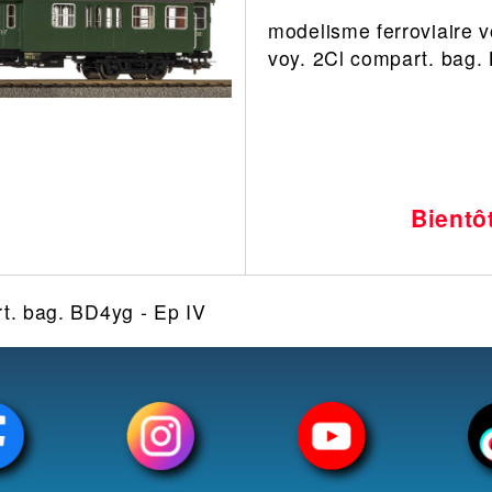
modelisme ferroviaire vo
Leonard
Avion
voy. 2Cl compart. bag.
Architecture
Militaire
Ferroviaire
Casque
Outillage
Catalogue
Finition
Peinture
Bientô
Catalogue
Modelmag
rt. bag. BD4yg - Ep IV