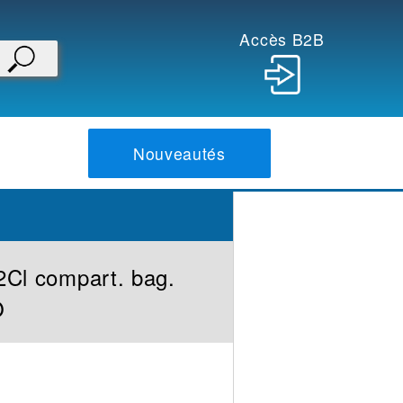
Accès B2B
Nouveautés
 2Cl compart. bag.
O