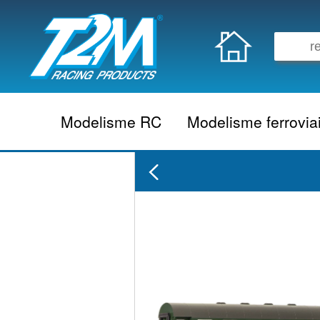
Modelisme RC
Modelisme ferrovia
Vehicule electrique
locomotive vapeur
Vehicule thermique
locomotive diesel
Aeromodelisme
locomotive electrique
Naviguant
Autorail
Accessoire electrique
Wagon
Accessoire thermique
Voiture
Electronique
Remorque
Accessoire divers
Coffret