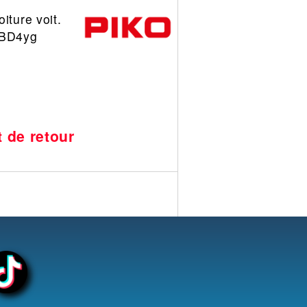
iture voit.
 BD4yg
t de retour