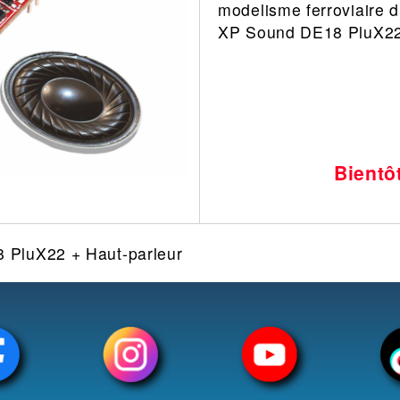
modelisme ferroviaire d
Leonard
Avion
XP Sound DE18 PluX2
Architecture
Militaire
Ferroviaire
Casque
Outillage
Catalogue
Finition
Peinture
Bientô
Catalogue
Modelmag
PluX22 + Haut-parleur