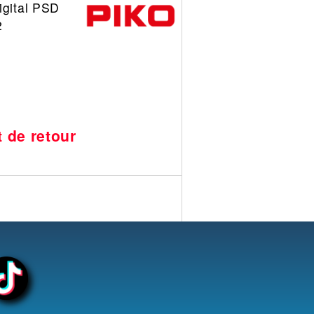
igital PSD
2
t de retour