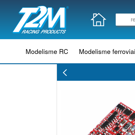
Modelisme RC
Modelisme ferrovia
Vehicule electrique
locomotive vapeur
Vehicule thermique
locomotive diesel
Aeromodelisme
locomotive electrique
Naviguant
Autorail
Accessoire electrique
Wagon
Accessoire thermique
Voiture
Electronique
Remorque
Accessoire divers
Coffret