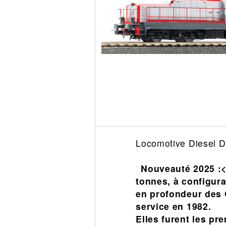
Circuit slot
Voie
Digital
Decors
Figurine
Car system
Alimentation
Vehicule
Catalogue
Accesoire
Locomotive Diesel D
Nouveauté 2025 :<
tonnes, à configura
en profondeur des C
service en 1982.
Elles furent les pr