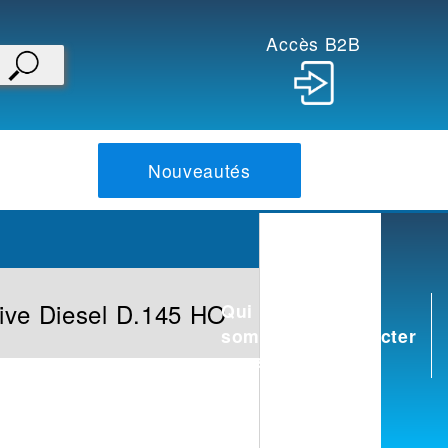
Accès B2B
Nouveautés
ive Diesel D.145 HO
Qui
Nous
sommes
contacter
nous ?