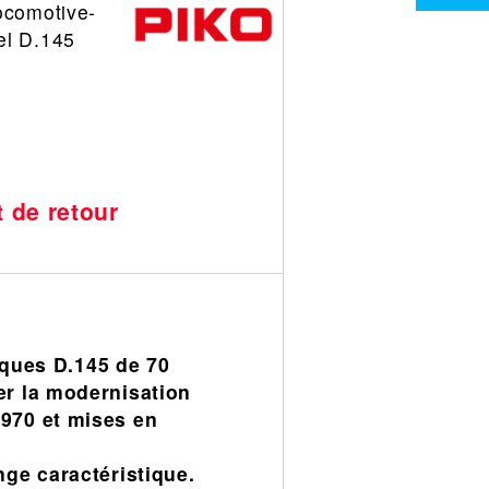
ocomotive-
el D.145
t de retour
ques D.145 de 70
er la modernisation
1970 et mises en
nge caractéristique.