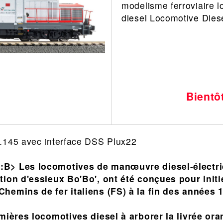
modelisme ferroviaire l
Leonard
Avion
diesel Locomotive Dies
Architecture
Militaire
Ferroviaire
Casque
Outillage
Catalogue
Finition
Peinture
Bientô
Catalogue
Modelmag
.145 avec interface DSS Plux22
:B> Les locomotives de manœuvre diesel-électri
tion d'essieux Bo'Bo', ont été conçues pour initi
hemins de fer italiens (FS) à la fin des années 
emières locomotives diesel à arborer la livrée ora