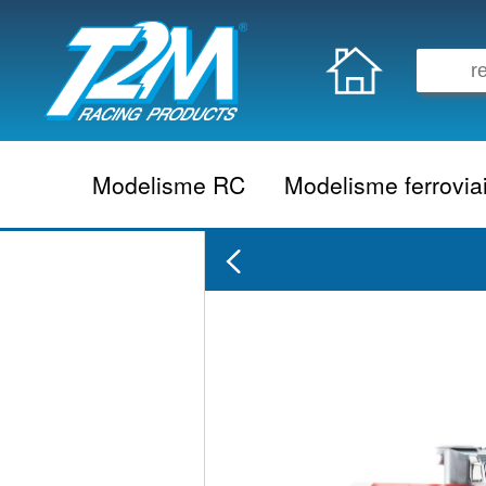
Modelisme RC
Modelisme ferrovia
Vehicule electrique
locomotive vapeur
Vehicule thermique
locomotive diesel
Aeromodelisme
locomotive electrique
Naviguant
Autorail
Accessoire electrique
Wagon
Accessoire thermique
Voiture
Electronique
Remorque
Accessoire divers
Coffret