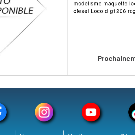
modelisme maquette lo
Leonard
Avion
diesel Loco d g1206 rc
Architecture
Militaire
Ferroviaire
Casque
Outillage
Catalogue
Finition
Peinture
Prochainem
Catalogue
Modelmag