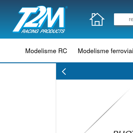
Modelisme RC
Modelisme ferrovia
Vehicule electrique
locomotive vapeur
Vehicule thermique
locomotive diesel
Aeromodelisme
locomotive electrique
Naviguant
Autorail
Accessoire electrique
Wagon
Accessoire thermique
Voiture
Electronique
Remorque
Accessoire divers
Coffret