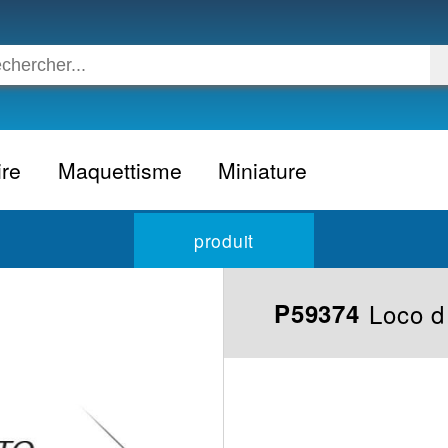
ire
Maquettisme
Miniature
Voiture
Voiture civile
produit
Avion
Voiture competition
Moto
Formule 1
Loco d
P59374
Camion
24h du Mans
Bateau
Rallye
Militaire
Camion
Espace
Moto
Figurine
Autobus