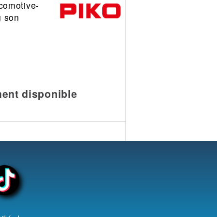
comotive-
g son
ent disponible