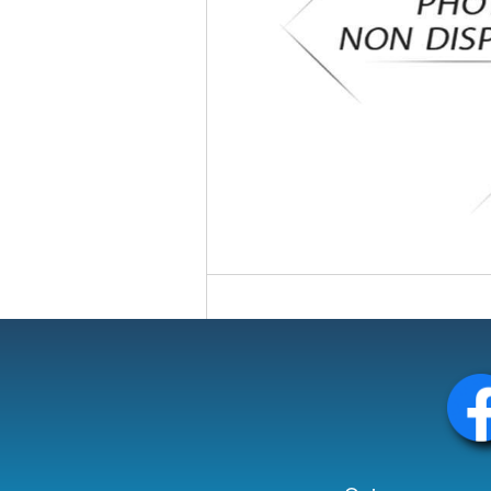
Circuit slot
Voie
Digital
Decors
Figurine
Car system
Alimentation
Vehicule
Catalogue
Accesoire