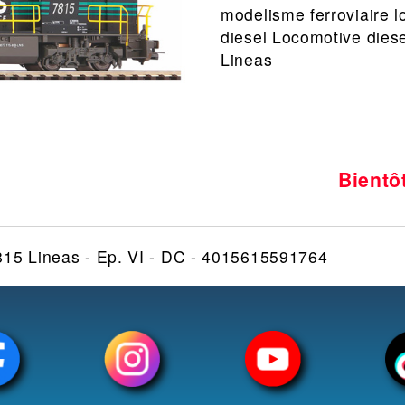
modelisme ferroviaire l
Leonard
Avion
diesel Locomotive dies
Architecture
Militaire
Lineas
Ferroviaire
Casque
Outillage
Catalogue
Finition
Peinture
Bientô
Catalogue
Modelmag
815 Lineas - Ep. VI - DC - 4015615591764