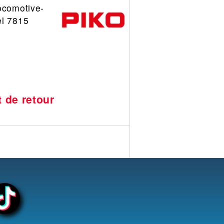
ocomotive-
el 7815
t de retour