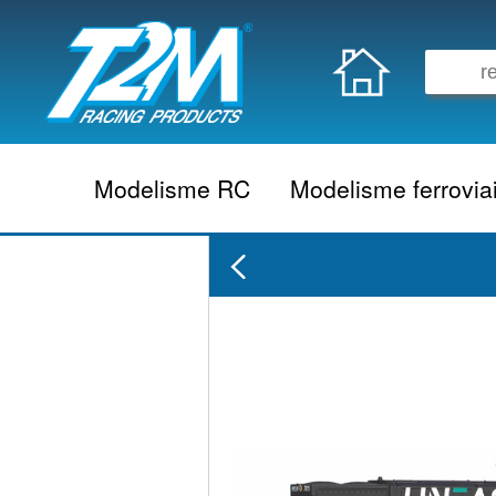
Modelisme RC
Modelisme ferrovia
Vehicule electrique
locomotive vapeur
Vehicule thermique
locomotive diesel
Aeromodelisme
locomotive electrique
Naviguant
Autorail
Accessoire electrique
Wagon
Accessoire thermique
Voiture
Electronique
Remorque
Accessoire divers
Coffret