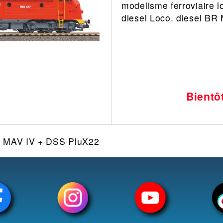
modelisme ferroviaire l
Leonard
Avion
diesel Loco. diesel B
Architecture
Militaire
Ferroviaire
Casque
Outillage
Catalogue
Finition
Peinture
Bientô
Catalogue
Modelmag
1 MAV IV + DSS PluX22