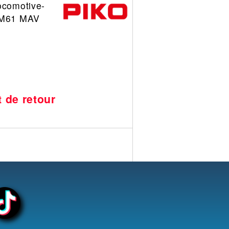
ocomotive-
R M61 MAV
t de retour