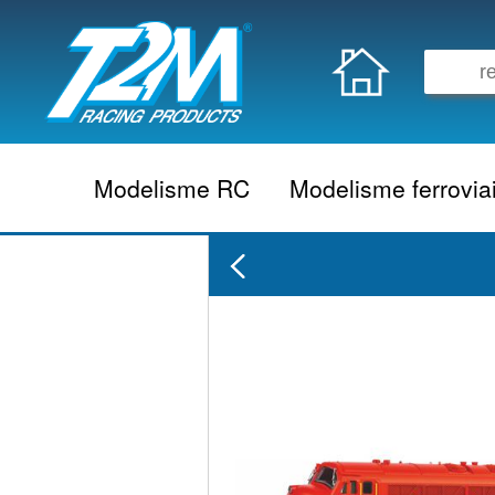
Modelisme RC
Modelisme ferrovia
Vehicule electrique
locomotive vapeur
Vehicule thermique
locomotive diesel
Aeromodelisme
locomotive electrique
Naviguant
Autorail
Accessoire electrique
Wagon
Accessoire thermique
Voiture
Electronique
Remorque
Accessoire divers
Coffret