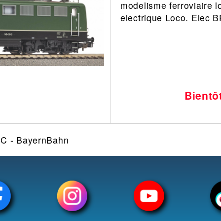
modelisme ferroviaire l
Leonard
Avion
electrique Loco. Elec 
Architecture
Militaire
Ferroviaire
Casque
Outillage
Catalogue
Finition
Peinture
Bientô
Catalogue
Modelmag
DC - BayernBahn