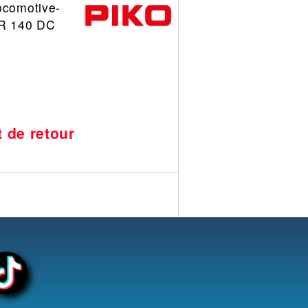
ocomotive-
BR 140 DC
t de retour