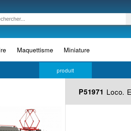
ire
Maquettisme
Miniature
Voiture
Voiture civile
produit
Avion
Voiture competition
Moto
Formule 1
Loco. 
P51971
Camion
24h du Mans
Bateau
Rallye
Militaire
Camion
Espace
Moto
Figurine
Autobus