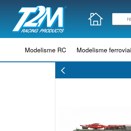
Modelisme RC
Modelisme ferrovia
Vehicule electrique
locomotive vapeur
Vehicule thermique
locomotive diesel
Aeromodelisme
locomotive electrique
Naviguant
Autorail
Accessoire electrique
Wagon
Accessoire thermique
Voiture
Electronique
Remorque
Accessoire divers
Coffret