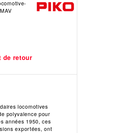
ocomotive-
4 MAV
t de retour
ndaires locomotives
de polyvalence pour
des années 1950, ces
rsions exportées, ont