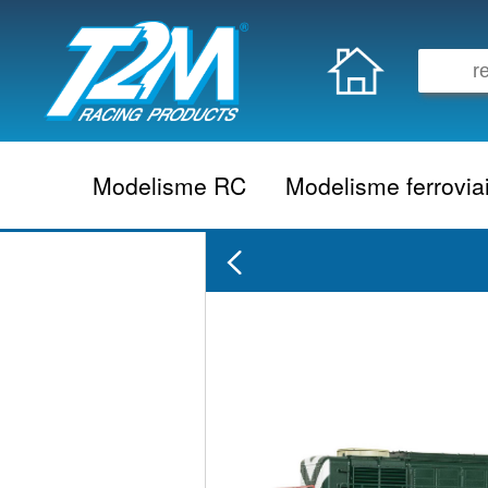
Modelisme RC
Modelisme ferrovia
Vehicule electrique
locomotive vapeur
Vehicule thermique
locomotive diesel
Aeromodelisme
locomotive electrique
Naviguant
Autorail
Accessoire electrique
Wagon
Accessoire thermique
Voiture
Electronique
Remorque
Accessoire divers
Coffret