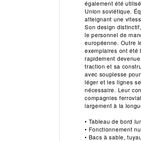
également été utilis
Union soviétique. É
atteignant une vitess
Son design distincti
le personnel de manœ
européenne. Outre l
exemplaires ont été l
rapidement devenue u
traction et sa constr
avec souplesse pour 
léger et les lignes s
nécessaire. Leur conc
compagnies ferroviai
largement à la longu
• Tableau de bord l
• Fonctionnement nu
• Bacs à sable, tuya