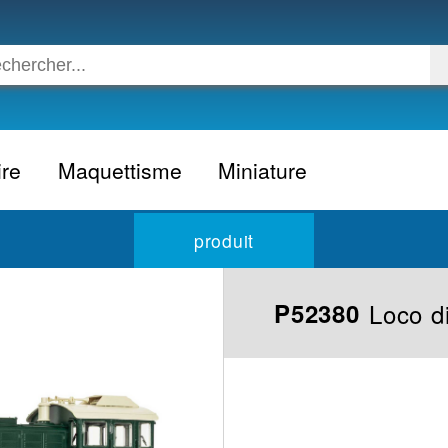
ire
Maquettisme
Miniature
Voiture
Voiture civile
produit
Avion
Voiture competition
Moto
Formule 1
Loco d
P52380
Camion
24h du Mans
Bateau
Rallye
Militaire
Camion
Espace
Moto
Figurine
Autobus