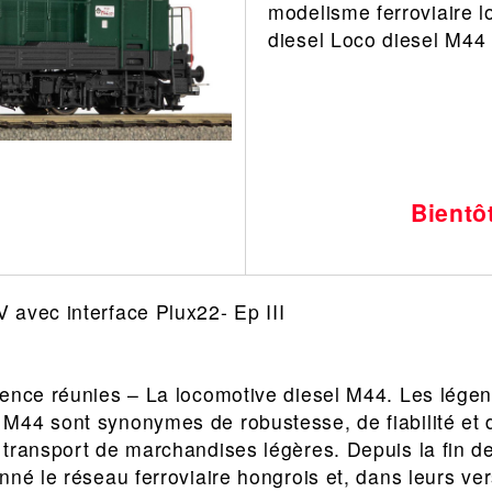
modelisme ferroviaire l
Leonard
Avion
diesel Loco diesel M4
Architecture
Militaire
Ferroviaire
Casque
Outillage
Catalogue
Finition
Peinture
Bientô
Catalogue
Modelmag
 avec interface Plux22- Ep III
lence réunies – La locomotive diesel M44. Les lége
M44 sont synonymes de robustesse, de fiabilité et 
 transport de marchandises légères. Depuis la fin 
nné le réseau ferroviaire hongrois et, dans leurs ve