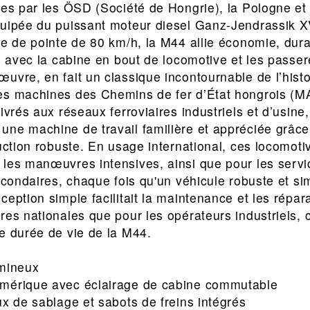
ées par les ÖSD (Société de Hongrie), la Pologne et 
quipée du puissant moteur diesel Ganz-Jendrassik X
e de pointe de 80 km/h, la M44 allie économie, durabil
f, avec la cabine en bout de locomotive et les passer
uvre, en fait un classique incontournable de l’histoi
es machines des Chemins de fer d’État hongrois (
ivrés aux réseaux ferroviaires industriels et d’usine
ne machine de travail familière et appréciée grâce 
uction robuste. En usage international, ces locomotiv
les manœuvres intensives, ainsi que pour les servic
econdaires, chaque fois qu'un véhicule robuste et sim
eption simple facilitait la maintenance et les répara
res nationales que pour les opérateurs industriels, c
e durée de vie de la M44.
umineux
mérique avec éclairage de cabine commutable
ux de sablage et sabots de freins intégrés