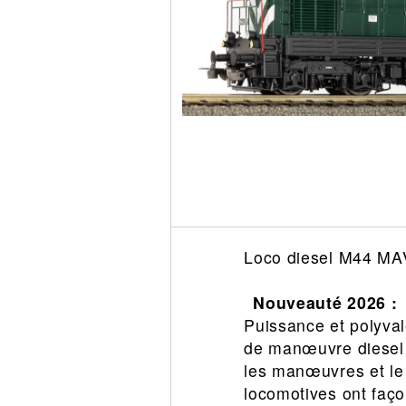
Circuit slot
Voie
Digital
Decors
Figurine
Car system
Alimentation
Vehicule
Catalogue
Accesoire
Loco diesel M44 MAV
Nouveauté 2026 :
Puissance et polyva
de manœuvre diesel 
les manœuvres et le
locomotives ont faço