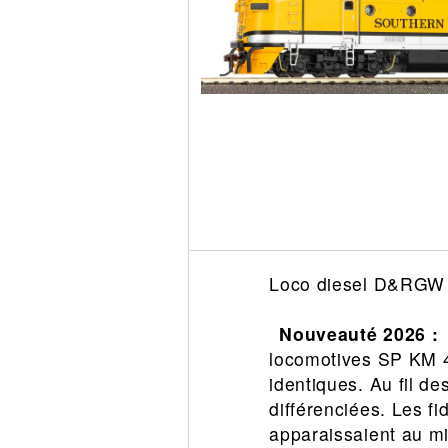
Circuit slot
Voie
Digital
Decors
Figurine
Car system
Alimentation
Vehicule
Catalogue
Accesoire
Loco diesel D&RGW 
Nouveauté 2026 :
locomotives SP KM 40
identiques. Au fil d
différenciées. Les f
apparaissaient au mi