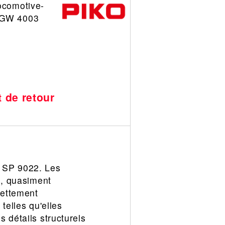
ocomotive-
RGW 4003
t de retour
a SP 9022. Les
s, quasiment
nettement
telles qu'elles
 détails structurels