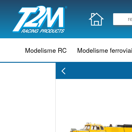
Modelisme RC
Modelisme ferrovia
Vehicule electrique
locomotive vapeur
Vehicule thermique
locomotive diesel
Aeromodelisme
locomotive electrique
Naviguant
Autorail
Accessoire electrique
Wagon
Accessoire thermique
Voiture
Electronique
Remorque
Accessoire divers
Coffret