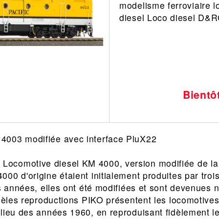
modelisme ferroviaire l
Leonard
Avion
diesel Loco diesel D&
Architecture
Militaire
Ferroviaire
Casque
Outillage
Catalogue
Finition
Peinture
Bientô
Catalogue
Modelmag
4003 modifiée avec interface PluX22
Locomotive diesel KM 4000, version modifiée de l
00 d'origine étaient initialement produites par troi
es années, elles ont été modifiées et sont devenues 
idèles reproductions PIKO présentent les locomotives 
lieu des années 1960, en reproduisant fidèlement les