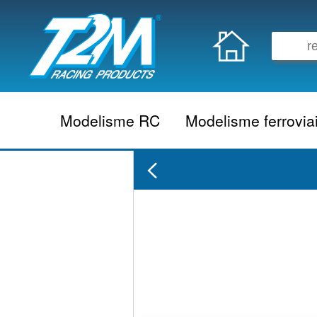
Modelisme RC
Modelisme ferrovia
Vehicule electrique
locomotive vapeur
Vehicule thermique
locomotive diesel
Aeromodelisme
locomotive electrique
Naviguant
Autorail
Accessoire electrique
Wagon
Accessoire thermique
Voiture
Electronique
Remorque
Accessoire divers
Coffret