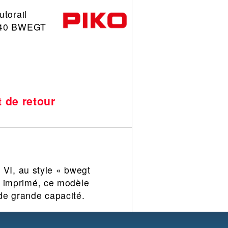
utorail
 440 BWEGT
t de retour
 VI, au style « bwegt
it imprimé, ce modèle
 de grande capacité.