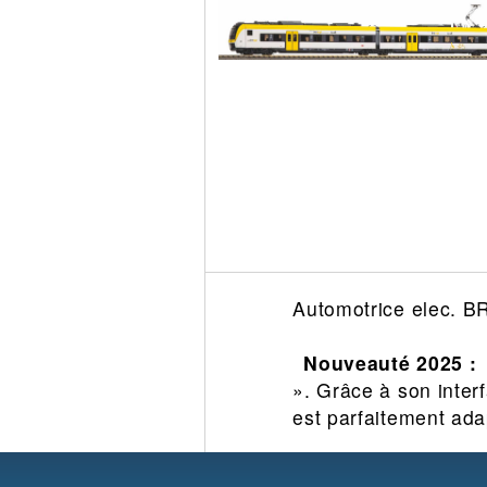
Circuit slot
Voie
Digital
Decors
Figurine
Car system
Alimentation
Vehicule
Catalogue
Accesoire
Automotrice elec. 
Nouveauté 2025 :
». Grâce à son inter
est parfaitement ada