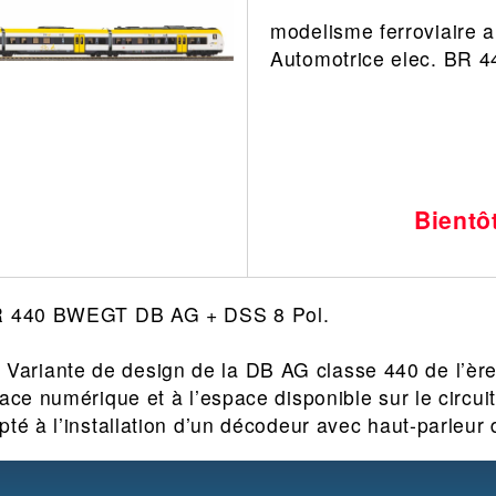
modelisme ferroviaire a
Leonard
Avion
Automotrice elec. BR
Architecture
Militaire
Ferroviaire
Casque
Outillage
Catalogue
Finition
Peinture
Bientô
Catalogue
Modelmag
BR 440 BWEGT DB AG + DSS 8 Pol.
Variante de design de la DB AG classe 440 de l’ère
face numérique et à l’espace disponible sur le circu
pté à l’installation d’un décodeur avec haut-parleur