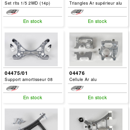
Set rlts 1/5 2WD (14p)
Triangles Ar supérieur alu
En stock
En stock
En stock
En stock
04475/01
04476
Support amortisseur 08
Cellule Ar alu
En stock
En stock
En stock
En stock