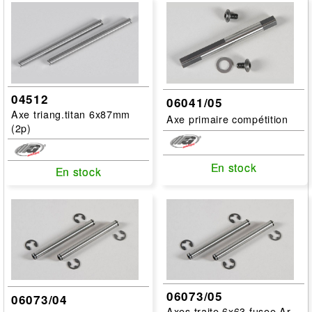
04512
06041/05
Axe triang.titan 6x87mm
Axe primaire compétition
(2p)
En stock
En stock
En stock
En stock
06073/05
06073/04
Axes traite 6x63 fusee Ar