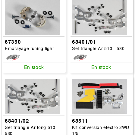
67350
68401/01
Embrayage tuning light
Set triangle Ar 510 - 530
En stock
En stock
En stock
En stock
68401/02
68511
Set triangle Ar long 510 -
Kit conversion electro 2WD
530
1/5