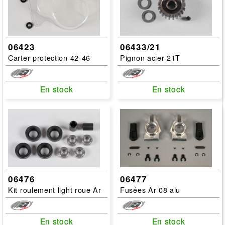
06423
06433/21
Carter protection 42-46
Pignon acier 21T
En stock
En stock
En stock
En stock
06476
06477
Kit roulement light roue Ar
Fusées Ar 08 alu
En stock
En stock
En stock
En stock