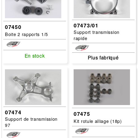
07473/01
07450
Support transmission
Boite 2 rapports 1/5
rapide
En stock
En stock
Plus fabriqué
Plus fabriqué
07474
07475
Support de transmission
Kit rotule alliage (18p)
97