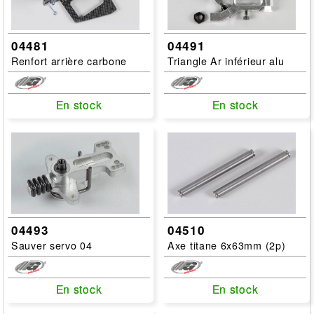
04481
04491
Renfort arrière carbone
Triangle Ar inférieur alu
En stock
En stock
En stock
En stock
04493
04510
Sauver servo 04
Axe titane 6x63mm (2p)
En stock
En stock
En stock
En stock