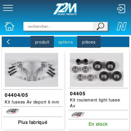
produit
options
pièces
04405
04404/05
Kit roulement light fusee
Kit fusees Av deport 6 mm
Av
Plus fabriqué
Plus fabriqué
En stock
En stock