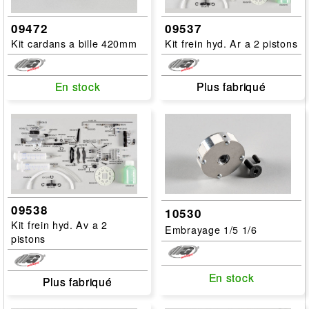
09472
09537
Kit cardans a bille 420mm
Kit frein hyd. Ar a 2 pistons
En stock
En stock
Plus fabriqué
Plus fabriqué
09538
10530
Kit frein hyd. Av a 2
Embrayage 1/5 1/6
pistons
En stock
En stock
Plus fabriqué
Plus fabriqué