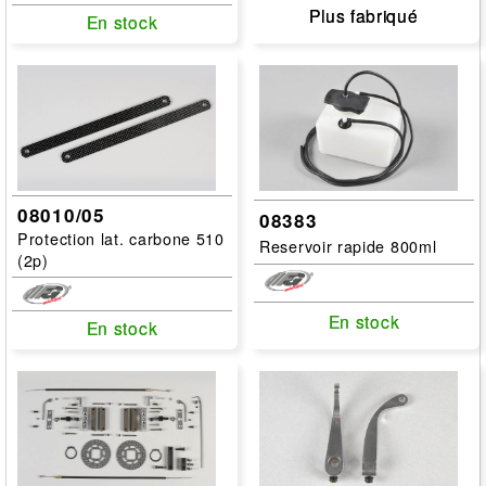
Plus fabriqué
Plus fabriqué
En stock
En stock
08010/05
08383
Protection lat. carbone 510
Reservoir rapide 800ml
(2p)
En stock
En stock
En stock
En stock