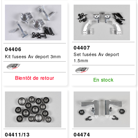
04407
04406
Set fusées Av deport
Kit fusees Av deport 3mm
1.5mm
Bientôt de retour
Bientôt de retour
En stock
En stock
04411/13
04474