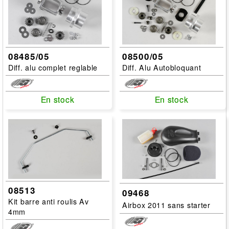
08485/05
08500/05
Diff. alu complet reglable
Diff. Alu Autobloquant
En stock
En stock
En stock
En stock
08513
09468
Kit barre anti roulis Av
Airbox 2011 sans starter
4mm