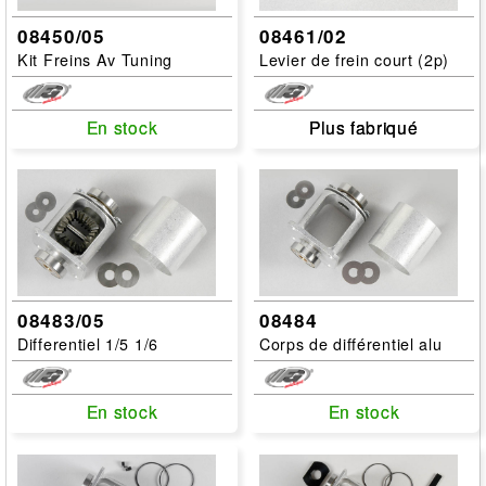
08450/05
08461/02
Kit Freins Av Tuning
Levier de frein court (2p)
En stock
En stock
Plus fabriqué
Plus fabriqué
08483/05
08484
Differentiel 1/5 1/6
Corps de différentiel alu
En stock
En stock
En stock
En stock