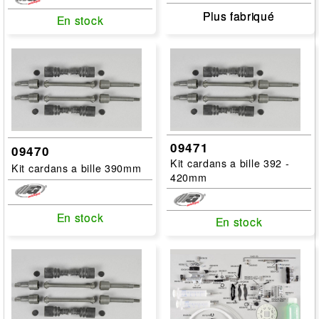
Plus fabriqué
Plus fabriqué
En stock
En stock
09471
09470
Kit cardans a bille 392 -
Kit cardans a bille 390mm
420mm
En stock
En stock
En stock
En stock