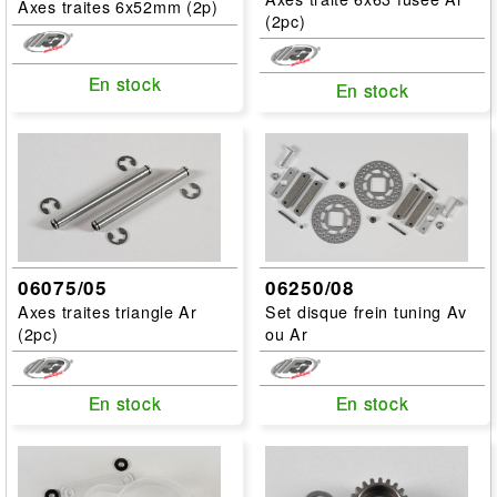
Axes traites 6x52mm (2p)
(2pc)
En stock
En stock
En stock
En stock
06075/05
06250/08
Axes traites triangle Ar
Set disque frein tuning Av
(2pc)
ou Ar
En stock
En stock
En stock
En stock