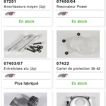
07201
07400/04
Amortisseurs moyen (2p)
Resonateur Power
En stock
En stock
En stock
En stock
07403/07
07422
Entretoises alu (2p)
Carter de protection 38-42
Plus fabriqué
Plus fabriqué
En stock
En stock