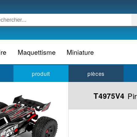
ire
Maquettisme
Miniature
Voiture
Voiture civile
produit
pièces
Avion
Voiture competition
Moto
Formule 1
Pi
T4975V4
Camion
24h du Mans
Bateau
Rallye
Militaire
Camion
Espace
Moto
Figurine
Autobus