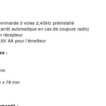
ommande 3 voies 2,4GHz préinstallé
 (arrêt automatique en cas de coupure radio)
on récepteur
1,5V AA pour l’émetteur
es :
 mm
0 x 78 mm
mmandé :