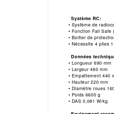
Système RC:
• Système de radioc
• Fonction Fail Safe
• Boitier de protecti
• Nécessite 4 piles 
Données techniqu
• Longueur 690 mm
• Largeur 460 mm
• Empattement 440
• Hauteur 220 mm
• Diamètre roues 16
• Poids 6600 g
• DAS 0,081 W/kg
Equipement reco