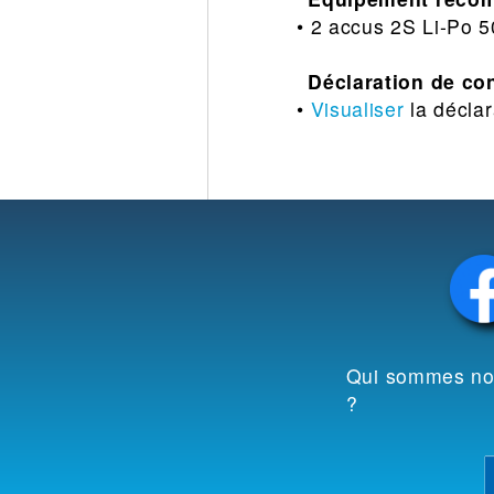
• 2 accus 2S Li-Po 
Déclaration de co
•
Visualiser
la déclar
Qui sommes n
?