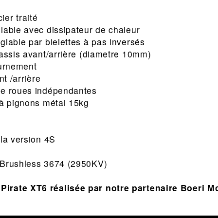
er traité
lable avec dissipateur de chaleur
glable par bielettes à pas inversés
hassis avant/arrière (diametre 10mm)
ournement
nt /arrière
re roues indépendantes
 à pignons métal 15kg
 la version 4S
 Brushless 3674 (2950KV)
Pirate XT6 réalisée par notre partenaire Boeri M