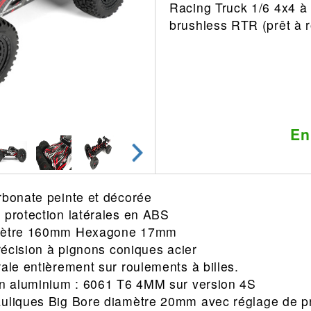
Racing Truck 1/6 4x4 à
Leonard
Avion
brushless RTR (prêt à r
Architecture
Militaire
Ferroviaire
Casque
Outillage
Catalogue
Finition
Peinture
En
Catalogue
Modelmag
rbonate peinte et décorée
 protection latérales en ABS
amètre 160mm Hexagone 17mm
précision à pignons coniques acier
rale entièrement sur roulements à billes.
 en aluminium : 6061 T6 4MM sur version 4S
auliques Big Bore diamètre 20mm avec réglage de p