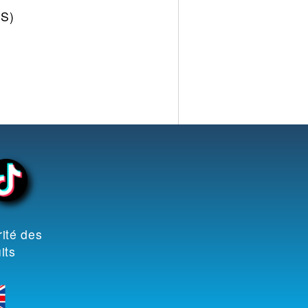
4S)
ité des
its