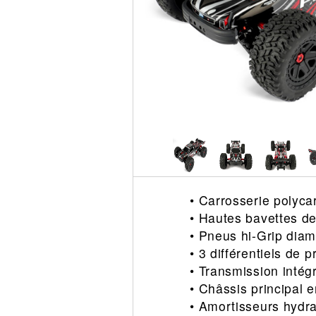
Circuit slot
Voie
Digital
Decors
Figurine
Car system
Alimentation
Vehicule
Catalogue
Accesoire
• Carrosserie polyca
• Hautes bavettes de
• Pneus hi-Grip di
• 3 différentiels de 
• Transmission intég
• Châssis principal
• Amortisseurs hydr