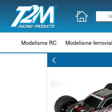
Modelisme RC
Modelisme ferrovia
Vehicule electrique
locomotive vapeur
Vehicule thermique
locomotive diesel
Aeromodelisme
locomotive electrique
Naviguant
Autorail
Accessoire electrique
Wagon
Accessoire thermique
Voiture
Electronique
Remorque
Accessoire divers
Coffret