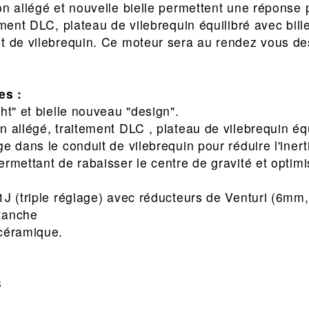
on allégé et nouvelle bielle permettent une réponse 
ement DLC, plateau de vilebrequin équilibré avec bill
it de vilebrequin. Ce moteur sera au rendez vous d
es :
ht" et bielle nouveau "design".
 allégé, traitement DLC , plateau de vilebrequin équ
e dans le conduit de vilebrequin pour réduire l'inert
rmettant de rabaisser le centre de gravité et optimi
1J (triple réglage) avec réducteurs de Venturi (6m
tanche
 céramique.
3
m