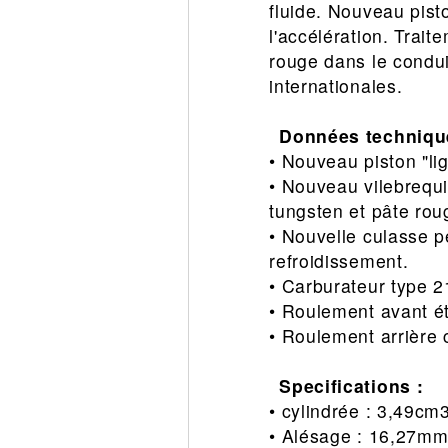
fluide. Nouveau pist
l'accélération. Trait
rouge dans le condu
internationales.
Données techniqu
• Nouveau piston "lig
• Nouveau vilebrequin
tungsten et pâte roug
• Nouvelle culasse pe
refroidissement.
• Carburateur type 2
• Roulement avant é
• Roulement arrière
Specifications :
• cylindrée : 3,49cm
• Alésage : 16,27m