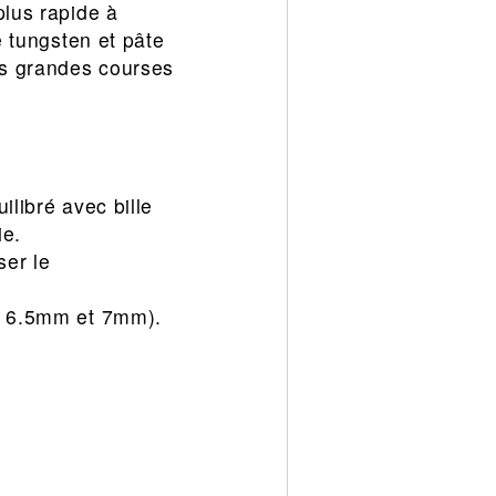
plus rapide à
e tungsten et pâte
es grandes courses
ilibré avec bille
ie.
ser le
m, 6.5mm et 7mm).