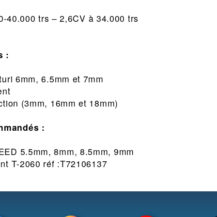
00-40.000 trs – 2,6CV à 34.000 trs
s :
nturi 6mm, 6.5mm et 7mm
ent
ection (3mm, 16mm et 18mm)
mmandés :
PEED 5.5mm, 8mm, 8.5mm, 9mm
nt T-2060 réf :T72106137