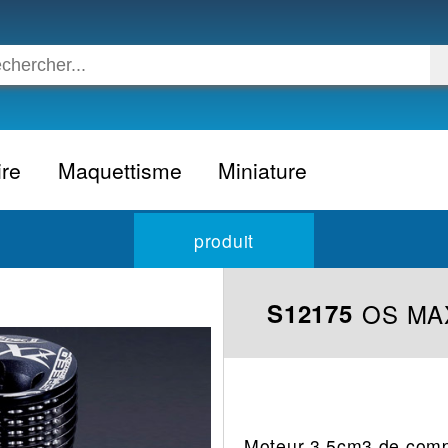
ire
Maquettisme
Miniature
Voiture
Voiture civile
produit
Avion
Voiture competition
Moto
Formule 1
OS MAX
S12175
Camion
24h du Mans
Bateau
Rallye
Militaire
Camion
Espace
Moto
Moteur 3.5cm3 de comp
Figurine
Autobus