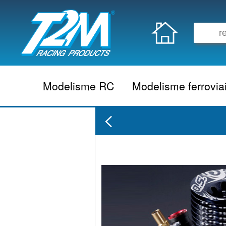
Modelisme RC
Modelisme ferrovia
Vehicule electrique
locomotive vapeur
Vehicule thermique
locomotive diesel
Aeromodelisme
locomotive electrique
Naviguant
Autorail
Accessoire electrique
Wagon
Accessoire thermique
Voiture
Electronique
Remorque
Accessoire divers
Coffret