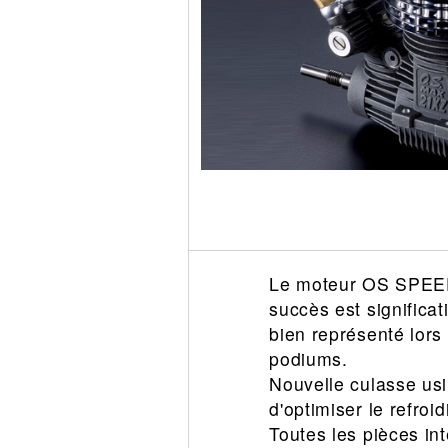
Circuit slot
Voie
Digital
Decors
Figurine
Car system
Alimentation
Vehicule
Catalogue
Accesoire
Le moteur OS SPEED 
succès est significat
bien représenté lors
podiums.
Nouvelle culasse usi
d'optimiser le refro
Toutes les pièces in