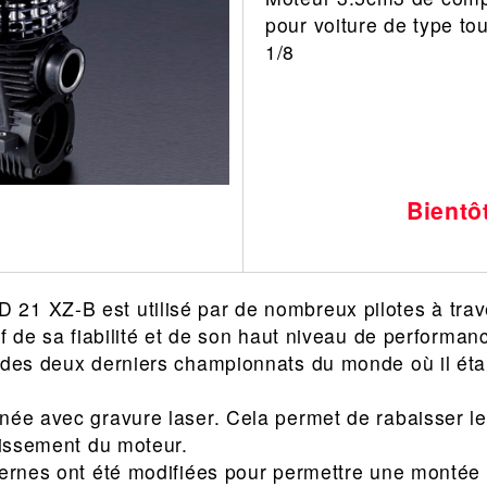
pour voiture de type tou
Leonard
Avion
1/8
Architecture
Militaire
Ferroviaire
Casque
Outillage
Catalogue
Finition
Peinture
Bientô
Catalogue
Modelmag
21 XZ-B est utilisé par de nombreux pilotes à tra
if de sa fiabilité et de son haut niveau de performan
 des deux derniers championnats du monde où il étai
née avec gravure laser. Cela permet de rabaisser le 
idissement du moteur.
ternes ont été modifiées pour permettre une montée