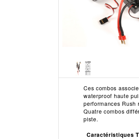
Circuit slot
Voie
Digital
Decors
Figurine
Car system
Alimentation
Vehicule
Catalogue
Accesoire
Ces combos associen
waterproof haute pui
performances Rush ré
Quatre combos différe
piste.
Caractéristiques 