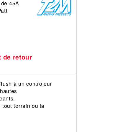
 de 45A.
att
t de retour
ush à un contrôleur
 hautes
eants.
tout terrain ou la