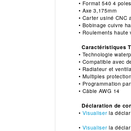
• Format 540 4 pole
• Axe 3,175mm
• Carter usiné CNC 
• Bobinage cuivre ha
• Roulements haute 
Caractéristiques 
• Technologie waterp
• Compatible avec d
• Radiateur et ventil
• Multiples protecti
• Programmation par 
• Câble AWG 14
Déclaration de co
•
Visualiser
la déclar
•
Visualiser
la déclar