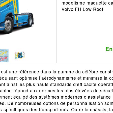
modelisme maquette c
Leonard
Avion
Volvo FH Low Roof
Architecture
Militaire
Ferroviaire
Casque
Outillage
Catalogue
Finition
Peinture
En
Catalogue
Modelmag
I est une référence dans la gamme du célèbre const
éduisant optimise l’aérodynamisme et minimise la 
nt ainsi les plus hauts standards d’efficacité opérat
 cabine répond aux normes les plus élevées de sécuri
lement équipé des systèmes modernes d’assistance à
es. De nombreuses options de personnalisation sont
 spécifiques des transporteurs. Outre le châssis, l