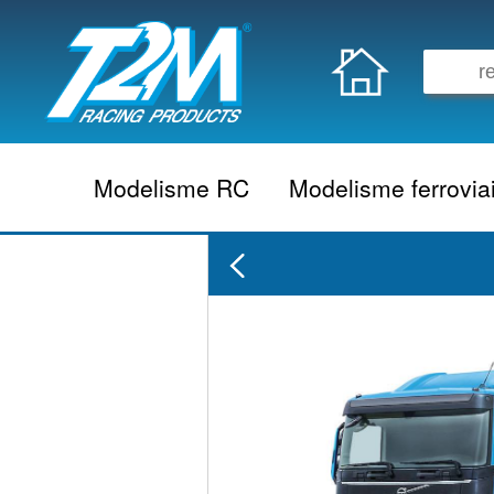
Modelisme RC
Modelisme ferrovia
Vehicule electrique
locomotive vapeur
Vehicule thermique
locomotive diesel
Aeromodelisme
locomotive electrique
Naviguant
Autorail
Accessoire electrique
Wagon
Accessoire thermique
Voiture
Electronique
Remorque
Accessoire divers
Coffret