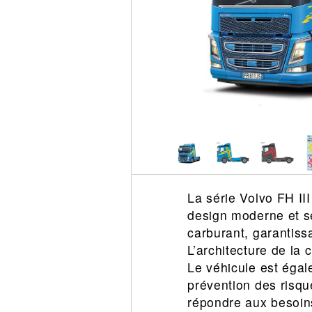
Circuit slot
Voie
Digital
Decors
Figurine
Car system
Alimentation
Vehicule
Catalogue
Accesoire
La série Volvo FH II
design moderne et s
carburant, garantissa
L’architecture de la
Le véhicule est éga
prévention des risqu
répondre aux besoins