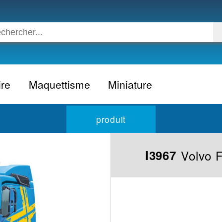
ire
Maquettisme
Miniature
Voiture
Voiture civile
produit
Avion
Voiture competition
Moto
Formule 1
Volvo 
I3967
Camion
24h du Mans
Bateau
Rallye
Militaire
Camion
Espace
Moto
Figurine
Autobus