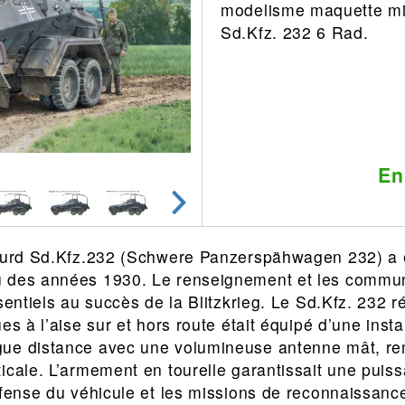
modelisme maquette mil
Leonard
Avion
Sd.Kfz. 232 6 Rad.
Architecture
Militaire
Ferroviaire
Casque
Outillage
Catalogue
Finition
Peinture
En
Catalogue
Modelmag
lourd Sd.Kfz.232 (Schwere Panzerspähwagen 232) a 
 des années 1930. Le renseignement et les communi
sentiels au succès de la Blitzkrieg. Le Sd.Kfz. 232 r
es à l’aise sur et hors route était équipé d’une insta
ue distance avec une volumineuse antenne mât, re
icale. L’armement en tourelle garantissait une puis
éfense du véhicule et les missions de reconnaissan