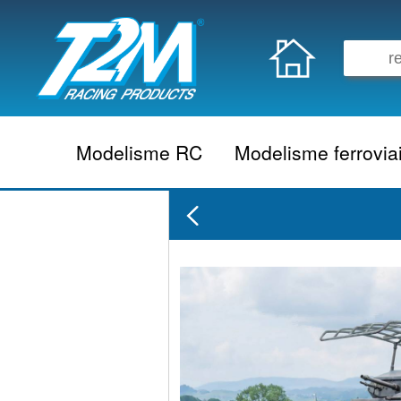
Modelisme RC
Modelisme ferrovia
Vehicule electrique
locomotive vapeur
Vehicule thermique
locomotive diesel
Aeromodelisme
locomotive electrique
Naviguant
Autorail
Accessoire electrique
Wagon
Accessoire thermique
Voiture
Electronique
Remorque
Accessoire divers
Coffret