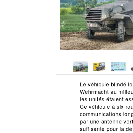
Circuit slot
Voie
Digital
Decors
Figurine
Car system
Alimentation
Vehicule
Catalogue
Accesoire
Le véhicule blindé 
Wehrmacht au milieu
les unités étaient es
Ce véhicule à six rou
communications long
par une antenne vert
suffisante pour la d