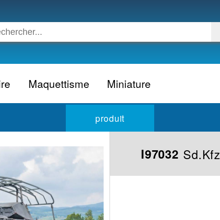
ire
Maquettisme
Miniature
Voiture
Voiture civile
produit
Avion
Voiture competition
Moto
Formule 1
Sd.Kfz
I97032
Camion
24h du Mans
Bateau
Rallye
Militaire
Camion
Espace
Moto
Figurine
Autobus