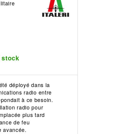
itaire
 stock
été déployé dans la
cations radio entre
épondait à ce besoin.
llation radio pour
mplacée plus tard
sance de feu
ce avancée.