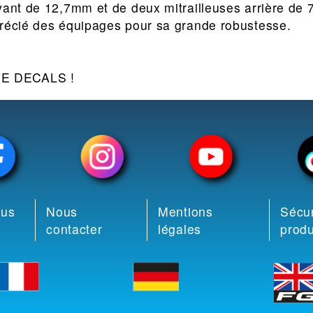
vant de 12,7mm et de deux mitrailleuses arrière de 7
précié des équipages pour sa grande robustesse.
E DECALS !
ous
Nous
Mentions
Sécur
contacter
légales
produ