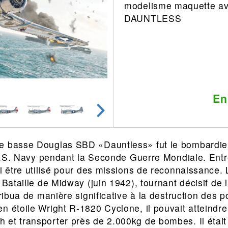
modelisme maquette a
Leonard
Avion
DAUNTLESS
Architecture
Militaire
Ferroviaire
Casque
Outillage
Catalogue
Finition
Peinture
En
Catalogue
Modelmag
e basse Douglas SBD «Dauntless» fut le bombardi
l’U.S. Navy pendant la Seconde Guerre Mondiale. Ent
si être utilisé pour des missions de reconnaissance. 
 Bataille de Midway (juin 1942), tournant décisif de 
tribua de manière significative à la destruction des 
n étoile Wright R-1820 Cyclone, il pouvait atteindre
 et transporter près de 2.000kg de bombes. Il étai