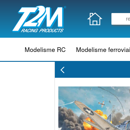
Modelisme RC
Modelisme ferrovia
Vehicule electrique
locomotive vapeur
Vehicule thermique
locomotive diesel
Aeromodelisme
locomotive electrique
Naviguant
Autorail
Accessoire electrique
Wagon
Accessoire thermique
Voiture
Electronique
Remorque
Accessoire divers
Coffret