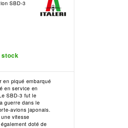
vion SBD-3
 stock
er en piqué embarqué
ré en service en
Le SBD-3 fut le
la guerre dans le
porte-avions japonais.
 une vitesse
t également doté de