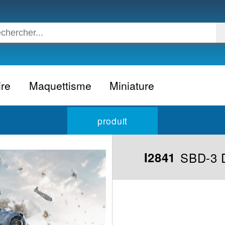
ire
Maquettisme
Miniature
Voiture
Voiture civile
produit
Avion
Voiture competition
Moto
Formule 1
SBD-3 
I2841
Camion
24h du Mans
Bateau
Rallye
Militaire
Camion
Espace
Moto
Figurine
Autobus