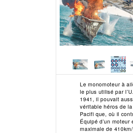
Circuit slot
Voie
Digital
Decors
Figurine
Car system
Alimentation
Vehicule
Catalogue
Accesoire
Le monomoteur à ail
le plus utilisé par 
1941, il pouvait aus
véritable héros de la
Pacifi que, où il con
Équipé d’un moteur e
maximale de 410km/h