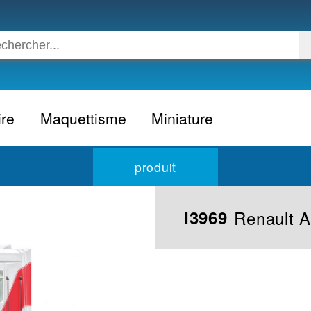
ire
Maquettisme
Miniature
Voiture
Voiture civile
produit
Avion
Voiture competition
Moto
Formule 1
Renault 
I3969
Camion
24h du Mans
Bateau
Rallye
Militaire
Camion
Espace
Moto
Figurine
Autobus