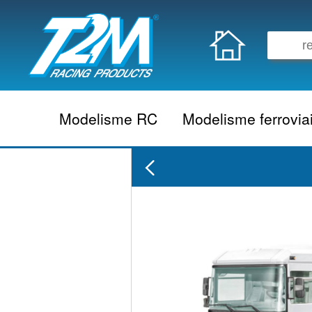
Modelisme RC
Modelisme ferrovia
Vehicule electrique
locomotive vapeur
Vehicule thermique
locomotive diesel
Aeromodelisme
locomotive electrique
Naviguant
Autorail
Accessoire electrique
Wagon
Accessoire thermique
Voiture
Electronique
Remorque
Accessoire divers
Coffret