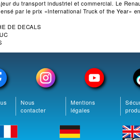
eur du transport industriel et commercial. Le Ren
pensé par le prix «International Truck of the Year» e
HE DE DECALS
UC
S
ous
Nous
Mentions
Sécur
contacter
légales
produ