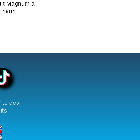
ault Magnum a
n 1991.
ité des
its