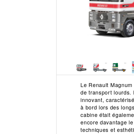
Circuit slot
Voie
Digital
Decors
Figurine
Car system
Alimentation
Vehicule
Catalogue
Accesoire
Le Renault Magnum a
de transport lourds.
innovant, caractéris
à bord lors des longs
cabine était égaleme
encore davantage le c
techniques et esthéti