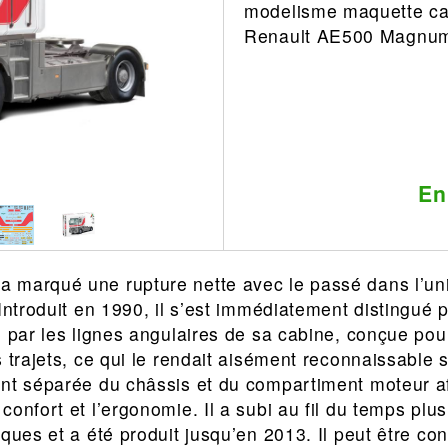
modelisme maquette c
Leonard
Avion
Renault AE500 Magnu
Architecture
Militaire
Ferroviaire
Casque
Outillage
Catalogue
Finition
Peinture
En
Catalogue
Modelmag
 marqué une rupture nette avec le passé dans l’uni
 Introduit en 1990, il s’est immédiatement distingué 
é par les lignes angulaires de sa cabine, conçue pour
 trajets, ce qui le rendait aisément reconnaissable s
nt séparée du châssis et du compartiment moteur af
onfort et l’ergonomie. Il a subi au fil du temps plus
ques et a été produit jusqu’en 2013. Il peut être cons