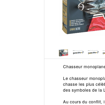
Circuit slot
Voie
Digital
Decors
Figurine
Car system
Alimentation
Vehicule
Catalogue
Accesoire
Chasseur monoplane
Le chasseur monopla
chasse les plus cél
des symboles de la L
Au cours du conflit,