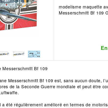
modelisme maquette av
Leonard
Avion
Messerschmitt Bf 109 
Architecture
Militaire
Ferroviaire
Casque
Outillage
Catalogue
Finition
Peinture
En
Catalogue
Modelmag
 Messerschmitt Bf 109
ne Messerschmitt Bf 109 est, sans aucun doute, l’
èbres de la Seconde Guerre mondiale et peut être c
uftwaffe.
 il a été régulièrement amélioré en termes de motoris