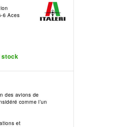
ion
G-6 Aces
 stock
un des avions de
onsidéré comme l’un
ations et