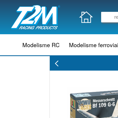
Modelisme RC
Modelisme ferrovia
Vehicule electrique
locomotive vapeur
Vehicule thermique
locomotive diesel
Aeromodelisme
locomotive electrique
Naviguant
Autorail
Accessoire electrique
Wagon
Accessoire thermique
Voiture
Electronique
Remorque
Accessoire divers
Coffret