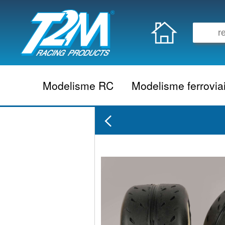
Modelisme RC
Modelisme ferrovia
Vehicule electrique
locomotive vapeur
Vehicule thermique
locomotive diesel
Aeromodelisme
locomotive electrique
Naviguant
Autorail
Accessoire electrique
Wagon
Accessoire thermique
Voiture
Electronique
Remorque
Accessoire divers
Coffret