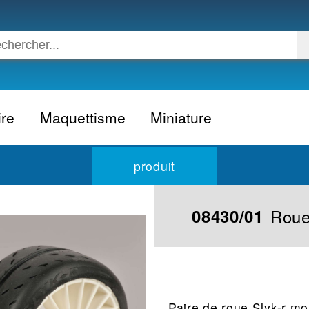
ire
Maquettisme
Miniature
Voiture
Voiture civile
produit
Avion
Voiture competition
Moto
Formule 1
Roue
08430/01
Camion
24h du Mans
Bateau
Rallye
Militaire
Camion
Espace
Moto
Paire de roue Slyk-r mo
Figurine
Autobus