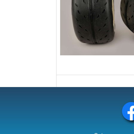
Circuit slot
Voie
Digital
Decors
Figurine
Car system
Alimentation
Vehicule
Catalogue
Accesoire