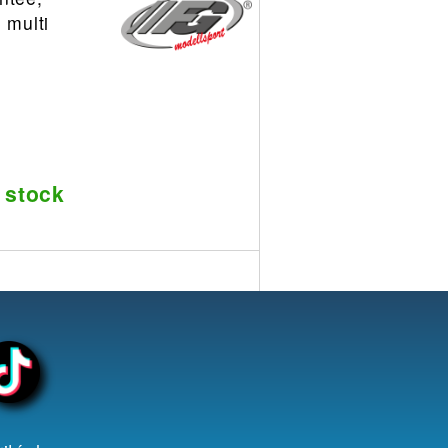
 multi
 stock