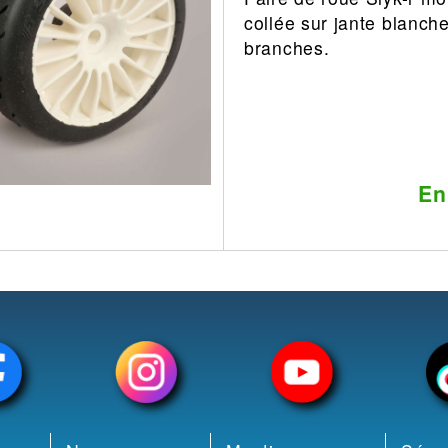
collée sur jante blanche
Leonard
Avion
branches.
Architecture
Militaire
Ferroviaire
Casque
Outillage
Catalogue
Finition
Peinture
En
Catalogue
Modelmag