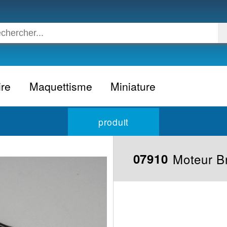
ire
Maquettisme
Miniature
Voiture
Voiture civile
produit
Avion
Voiture competition
Moto
Formule 1
Moteur B
07910
Camion
24h du Mans
Bateau
Rallye
Militaire
Camion
Espace
Moto
Figurine
Autobus