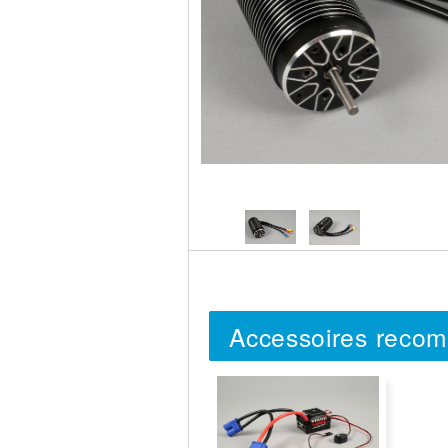
Circuit slot
Voie
Digital
Decors
Figurine
Car system
Alimentation
Vehicule
Catalogue
Accesoire
Accessoires reco