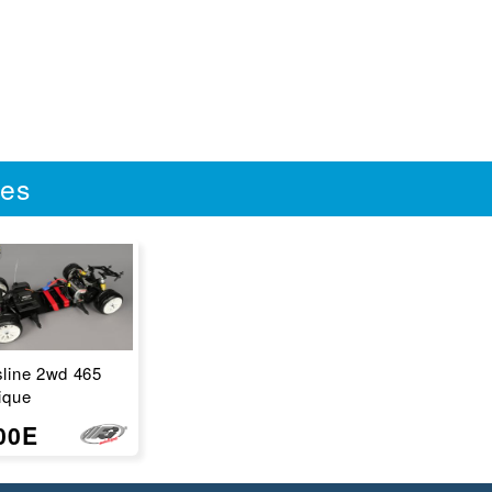
les
sline 2wd 465
ique
00E