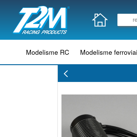
Modelisme RC
Modelisme ferrovia
Vehicule electrique
locomotive vapeur
Vehicule thermique
locomotive diesel
Aeromodelisme
locomotive electrique
Naviguant
Autorail
Accessoire electrique
Wagon
Accessoire thermique
Voiture
Electronique
Remorque
Accessoire divers
Coffret