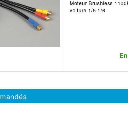
Moteur Brushless 1100
Leonard
Avion
voiture 1/5 1/6
Architecture
Militaire
Ferroviaire
Casque
Outillage
Catalogue
Finition
Peinture
En
Catalogue
Modelmag
mmandés