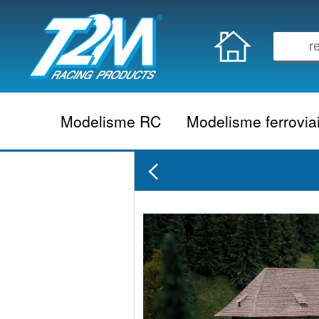
Modelisme RC
Modelisme ferrovia
Vehicule electrique
locomotive vapeur
Vehicule thermique
locomotive diesel
Aeromodelisme
locomotive electrique
Naviguant
Autorail
Accessoire electrique
Wagon
Accessoire thermique
Voiture
Electronique
Remorque
Accessoire divers
Coffret