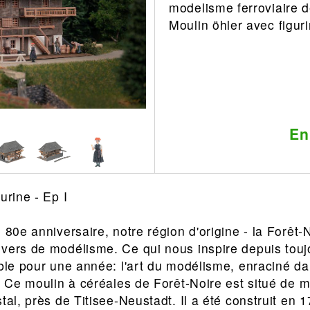
modelisme ferroviaire 
Leonard
Avion
Moulin öhler avec figur
Architecture
Militaire
Ferroviaire
Casque
Outillage
Catalogue
Finition
Peinture
En
Catalogue
Modelmag
urine - Ep I
 80e anniversaire, notre région d'origine - la Forêt-
vers de modélisme. Ce qui nous inspire depuis touj
ible pour une année: l'art du modélisme, enraciné da
l! Ce moulin à céréales de Forêt-Noire est situé de m
tal, près de Titisee-Neustadt. Il a été construit en 