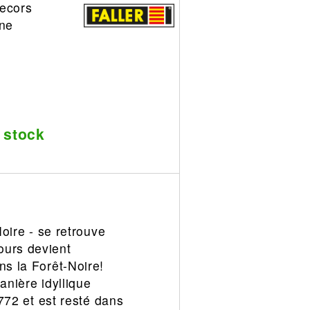
decors
ine
 stock
Noire - se retrouve
ours devient
ns la Forêt-Noire!
anière idyllique
1772 et est resté dans