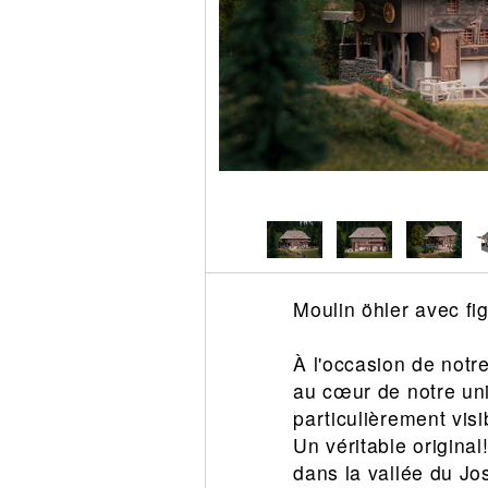
Circuit slot
Voie
Digital
Decors
Figurine
Car system
Alimentation
Vehicule
Catalogue
Accesoire
Moulin öhler avec fig
À l'occasion de notre
au cœur de notre uni
particulièrement vis
Un véritable origina
dans la vallée du Jos