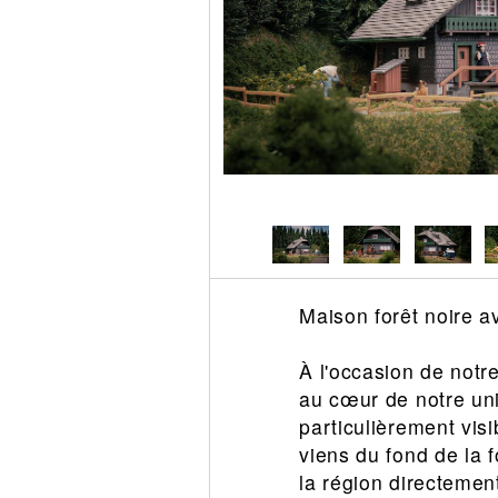
Circuit slot
Voie
Digital
Decors
Figurine
Car system
Alimentation
Vehicule
Catalogue
Accesoire
Maison forêt noire av
À l'occasion de notre
au cœur de notre uni
particulièrement vis
viens du fond de la 
la région directemen