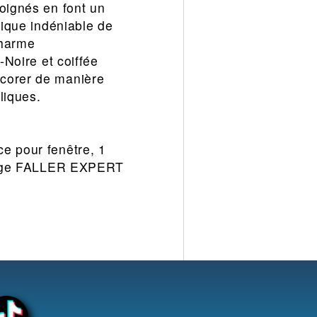
soignés en font un
tique indéniable de
charme
-Noire et coiffée
écorer de manière
liques.
e pour fenêtre, 1
colage FALLER EXPERT