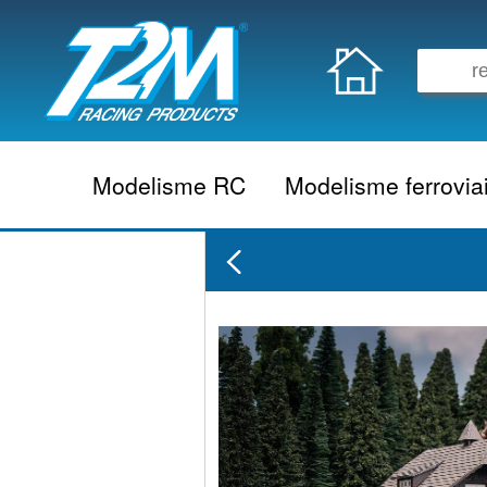
Modelisme RC
Modelisme ferrovia
Vehicule electrique
locomotive vapeur
Vehicule thermique
locomotive diesel
Aeromodelisme
locomotive electrique
Naviguant
Autorail
Accessoire electrique
Wagon
Accessoire thermique
Voiture
Electronique
Remorque
Accessoire divers
Coffret