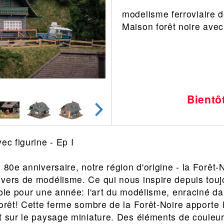
modelisme ferroviaire 
Leonard
Avion
Maison forêt noire avec
Architecture
Militaire
Ferroviaire
Casque
Outillage
Catalogue
Finition
Peinture
Bientô
Catalogue
Modelmag
ec figurine - Ep I
 80e anniversaire, notre région d'origine - la Forêt-
vers de modélisme. Ce qui nous inspire depuis touj
ible pour une année: l'art du modélisme, enraciné da
forêt! Cette ferme sombre de la Forêt-Noire apporte
t sur le paysage miniature. Des éléments de couleur