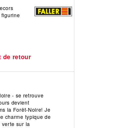
decors
 figurine
t de retour
Noire - se retrouve
ours devient
ns la Forêt-Noire! Je
 le charme typique de
 verte sur la