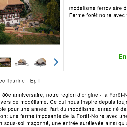
modelisme ferroviaire 
Leonard
Avion
Ferme forêt noire avec 
Architecture
Militaire
Ferroviaire
Casque
Outillage
Catalogue
Finition
Peinture
En
Catalogue
Modelmag
c figurine - Ep I
 80e anniversaire, notre région d'origine - la Forêt-
vers de modélisme. Ce qui nous inspire depuis touj
ible pour une année: l'art du modélisme, enraciné da
ion: une ferme imposante de la Forêt-Noire avec un
n sous-sol maçonné, une entrée surélevée ainsi qu'un