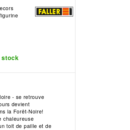
decors
figurine
 stock
Noire - se retrouve
ours devient
ns la Forêt-Noire!
e chaleureuse
 toit de paille et de