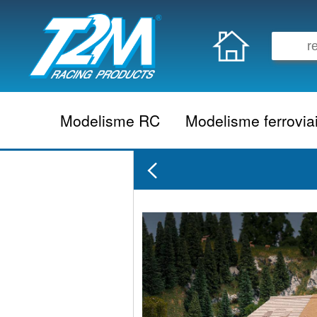
Modelisme RC
Modelisme ferrovia
Vehicule electrique
locomotive vapeur
Vehicule thermique
locomotive diesel
Aeromodelisme
locomotive electrique
Naviguant
Autorail
Accessoire electrique
Wagon
Accessoire thermique
Voiture
Electronique
Remorque
Accessoire divers
Coffret