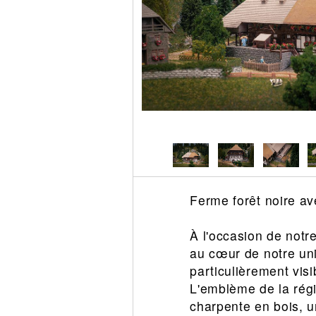
Circuit slot
Voie
Digital
Decors
Figurine
Car system
Alimentation
Vehicule
Catalogue
Accesoire
Ferme forêt noire ave
À l'occasion de notre
au cœur de notre uni
particulièrement vis
L'emblème de la rég
charpente en bois, u