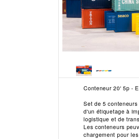
Circuit slot
Voie
Digital
Decors
Figurine
Car system
Alimentation
Vehicule
Catalogue
Accesoire
Conteneur 20' 5p - E
Set de 5 conteneurs 
d'un étiquetage à im
logistique et de t
Les conteneurs peuve
chargement pour les