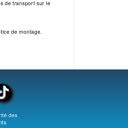
s de transport sur le
otice de montage.
ité des
its