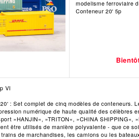
modelisme ferroviaire 
Leonard
Avion
Conteneur 20' 5p
Architecture
Militaire
Ferroviaire
Casque
Outillage
Catalogue
Finition
Peinture
Bientô
Catalogue
Modelmag
p VI
20' : Set complet de cinq modèles de conteneurs. L
pression numérique de haute qualité des célèbres e
ransport »HANJIN«, »TRITON«, »CHINA SHIPPING«,
nt être utilisés de manière polyvalente - que ce s
 trains de marchandises, les camions ou les batea