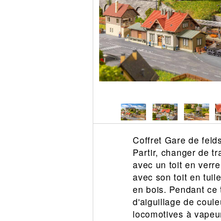
Circuit slot
Voie
Digital
Decors
Figurine
Car system
Alimentation
Vehicule
Catalogue
Accesoire
Coffret Gare de feld
Partir, changer de tr
avec un toit en verr
avec son toit en tui
en bois. Pendant ce t
d'aiguillage de coul
locomotives à vapeur