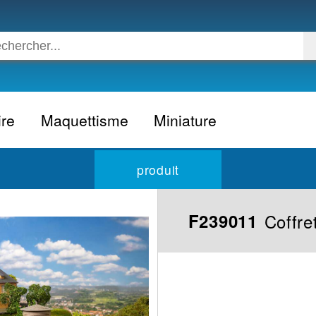
ire
Maquettisme
Miniature
Voiture
Voiture civile
produit
Avion
Voiture competition
Moto
Formule 1
Coffre
F239011
Camion
24h du Mans
Bateau
Rallye
Militaire
Camion
Espace
Moto
Figurine
Autobus