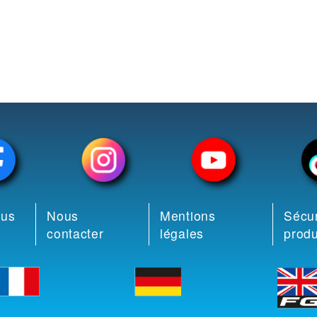
ous
Nous
Mentions
Sécur
contacter
légales
produ