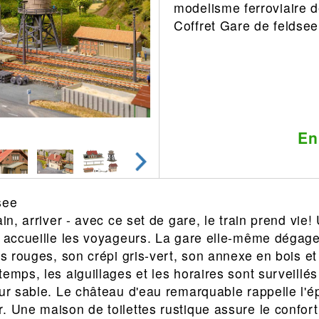
modelisme ferroviaire 
Leonard
Avion
Coffret Gare de feldsee
Architecture
Militaire
Ferroviaire
Casque
Outillage
Catalogue
Finition
Peinture
En
Catalogue
Modelmag
see
ain, arriver - avec ce set de gare, le train prend vi
e accueille les voyageurs. La gare elle-même dégag
les rouges, son crépi gris-vert, son annexe en bois e
emps, les aiguillages et les horaires sont surveillé
eur sable. Le château d'eau remarquable rappelle l'
. Une maison de toilettes rustique assure le confort 