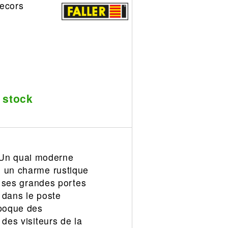
decors
 stock
e! Un quai moderne
e un charme rustique
t ses grandes portes
s dans le poste
époque des
des visiteurs de la