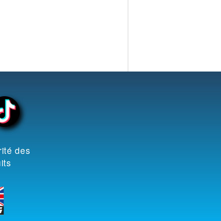
ité des
its