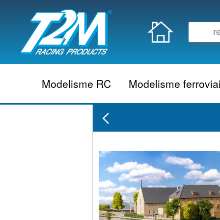
Modelisme RC
Modelisme ferrovia
Vehicule electrique
locomotive vapeur
Vehicule thermique
locomotive diesel
Aeromodelisme
locomotive electrique
Naviguant
Autorail
Accessoire electrique
Wagon
Accessoire thermique
Voiture
Electronique
Remorque
Accessoire divers
Coffret