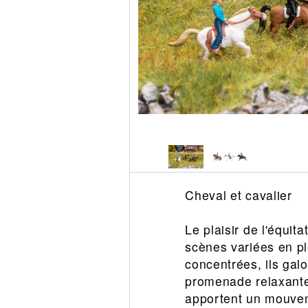
Circuit slot
Voie
Digital
Decors
Figurine
Car system
Alimentation
Vehicule
Catalogue
Accesoire
Cheval et cavalier
Le plaisir de l'équit
scènes variées en pl
concentrées, ils galo
promenade relaxante,
apportent un mouvem