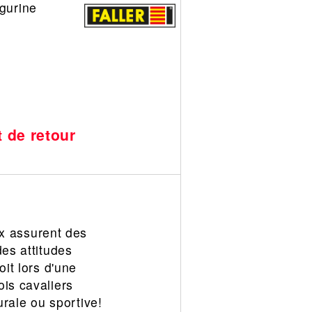
igurine
t de retour
ux assurent des
des attitudes
it lors d'une
ois cavaliers
rale ou sportive!