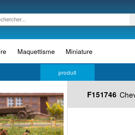
ire
Maquettisme
Miniature
Voiture
Voiture civile
produit
Avion
Voiture competition
Moto
Formule 1
Chev
F151746
Camion
24h du Mans
Bateau
Rallye
Militaire
Camion
Espace
Moto
Figurine
Autobus