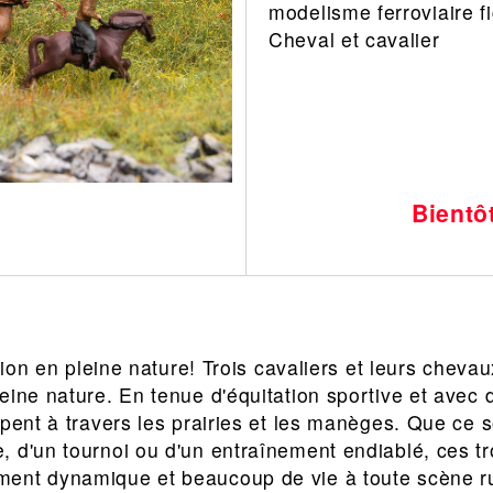
modelisme ferroviaire f
Leonard
Avion
Cheval et cavalier
Architecture
Militaire
Ferroviaire
Casque
Outillage
Catalogue
Finition
Peinture
Bientô
Catalogue
Modelmag
ation en pleine nature! Trois cavaliers et leurs cheva
eine nature. En tenue d'équitation sportive et avec 
pent à travers les prairies et les manèges. Que ce so
 d'un tournoi ou d'un entraînement endiablé, ces tr
ent dynamique et beaucoup de vie à toute scène ru