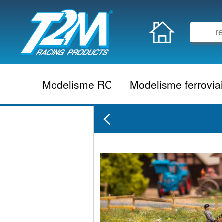
Modelisme RC
Modelisme ferrovia
Vehicule electrique
locomotive vapeur
Vehicule thermique
locomotive diesel
Aeromodelisme
locomotive electrique
Naviguant
Autorail
Accessoire electrique
Wagon
Accessoire thermique
Voiture
Electronique
Remorque
Accessoire divers
Coffret