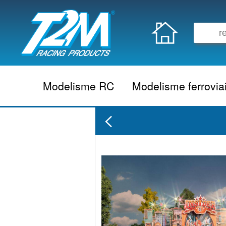
Modelisme RC
Modelisme ferrovia
Vehicule electrique
locomotive vapeur
Vehicule thermique
locomotive diesel
Aeromodelisme
locomotive electrique
Naviguant
Autorail
Accessoire electrique
Wagon
Accessoire thermique
Voiture
Electronique
Remorque
Accessoire divers
Coffret