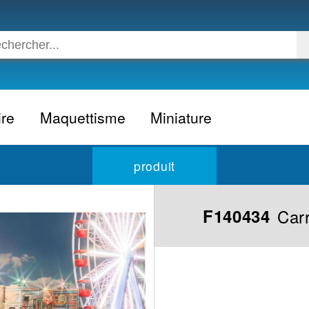
ire
Maquettisme
Miniature
Voiture
Voiture civile
produit
Avion
Voiture competition
Moto
Formule 1
Car
F140434
Camion
24h du Mans
Bateau
Rallye
Militaire
Camion
Espace
Moto
Figurine
Autobus