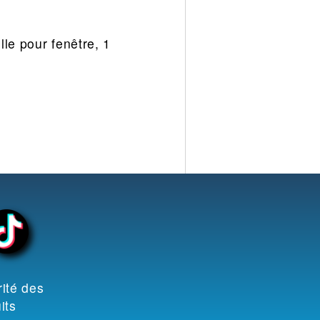
le pour fenêtre, 1
ité des
its