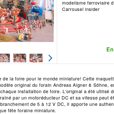
modelisme ferroviaire 
Leonard
Avion
Carrousel insider
Architecture
Militaire
Ferroviaire
Casque
Outillage
Catalogue
Finition
Peinture
En
Catalogue
Modelmag
e de la foire pour le monde miniature! Cette maquett
 modèle original du forain Andreas Aigner & Söhne, e
haque installation de foire. L'original a été utilisé
raîné par un motoréducteur DC et sa vitesse peut êt
n branchement de 5 à 12 V DC, il apporte une authe
ue fête foraine miniature.