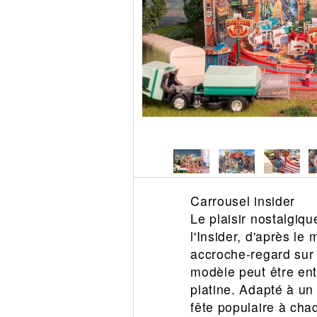
Circuit slot
Voie
Digital
Decors
Figurine
Car system
Alimentation
Vehicule
Catalogue
Accesoire
Carrousel insider
Le plaisir nostalgiqu
l'Insider, d'après le
accroche-regard sur c
modèle peut être ent
platine. Adapté à u
fête populaire à chaq