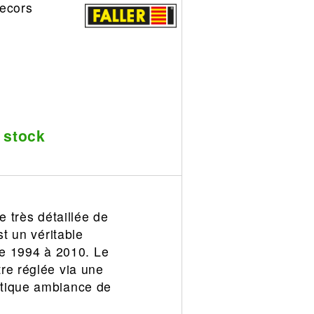
decors
 stock
e très détaillée de
st un véritable
 de 1994 à 2010. Le
re réglée via une
ntique ambiance de