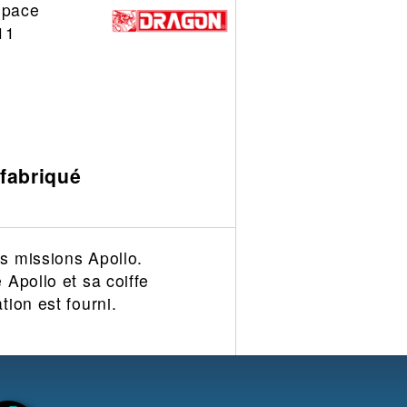
space
11
 fabriqué
s missions Apollo.
Apollo et sa coiffe
ion est fourni.