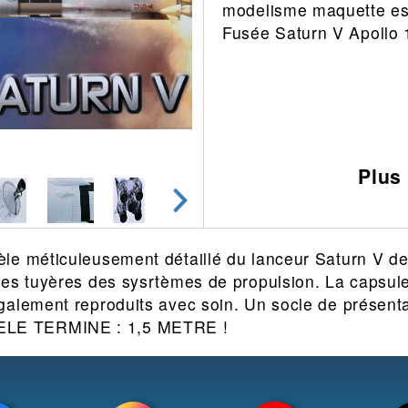
modelisme maquette e
Leonard
Avion
Fusée Saturn V Apollo 
Architecture
Militaire
Ferroviaire
Casque
Outillage
Catalogue
Finition
Peinture
Plus
Catalogue
Modelmag
le méticuleusement détaillé du lanceur Saturn V de
es tuyères des sysrtèmes de propulsion. La capsule 
alement reproduits avec soin. Un socle de présentat
E TERMINE : 1,5 METRE !