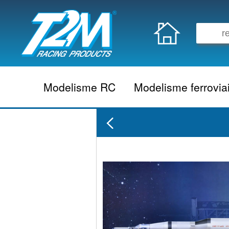
Modelisme RC
Modelisme ferrovia
Vehicule electrique
locomotive vapeur
Vehicule thermique
locomotive diesel
Aeromodelisme
locomotive electrique
Naviguant
Autorail
Accessoire electrique
Wagon
Accessoire thermique
Voiture
Electronique
Remorque
Accessoire divers
Coffret