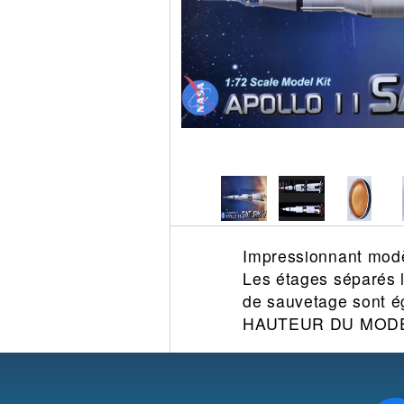
Circuit slot
Voie
Digital
Decors
Figurine
Car system
Alimentation
Vehicule
Catalogue
Accesoire
Impressionnant modè
Les étages séparés l
de sauvetage sont ég
HAUTEUR DU MODEL